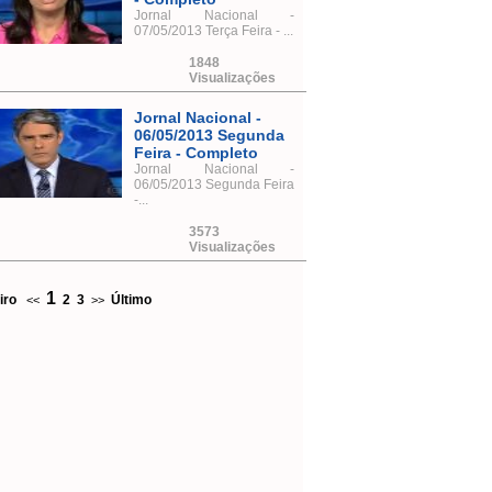
Jornal Nacional -
07/05/2013 Terça Feira - ...
1848
Visualizações
Jornal Nacional -
06/05/2013 Segunda
Feira - Completo
Jornal Nacional -
06/05/2013 Segunda Feira
-...
3573
Visualizações
1
iro
2
3
Último
<<
>>