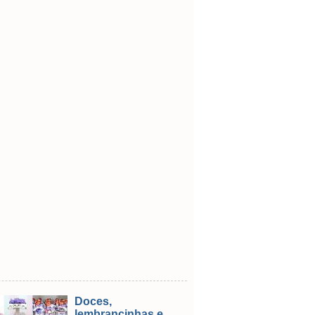
Doces,
Emis
lembrancinhas e
Licen