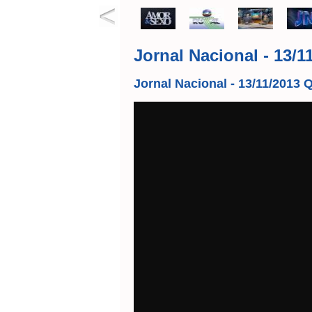
Jornal Nacional - 13/1
Jornal Nacional - 13/11/2013 