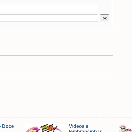
- Doce
Vídeos e
lembrancinhas