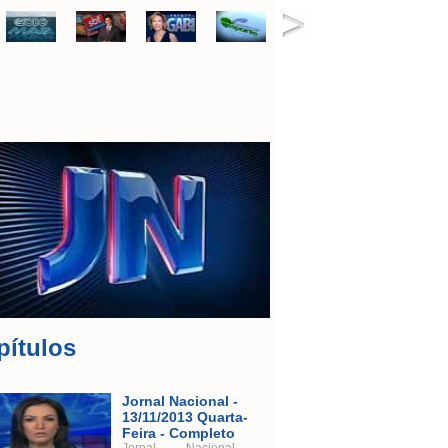
pítulos
Jornal Nacional -
13/11/2013 Quarta-
Feira - Completo