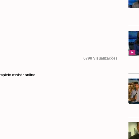
6798 Visualizações
pleto assistir online