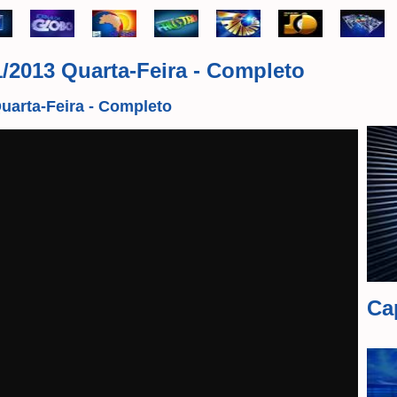
1/2013 Quarta-Feira - Completo
Quarta-Feira - Completo
Ca