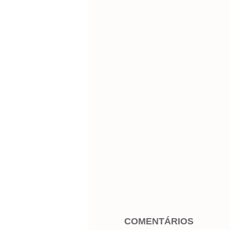
COMENTÁRIOS