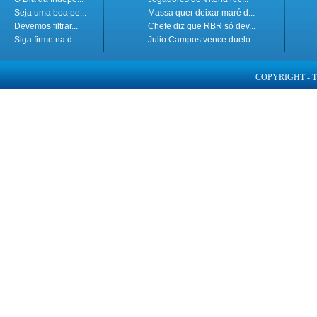
Seja uma boa pe...
Massa quer deixar maré d...
Devemos filtrar...
Chefe diz que RBR só dev...
Siga firme na d...
Julio Campos vence duelo ...
COPYRIGHT - 