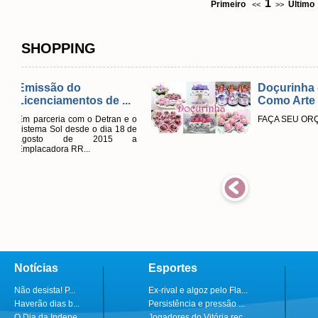
1
Primeiro
Último
<<
>>
SHOPPING
Doçurinha - Doce
e ...
Como Arte
tran e o
FAÇA SEU ORÇAMENTO
ia 18 de
015 a
Notícias
Esportes
Não desista! P...
Ex-rival e algoz pelo Fla...
Haverão dias b...
Persistência e pressão ...
O Dia da Indepe...
Jogadores do Vitória rec...