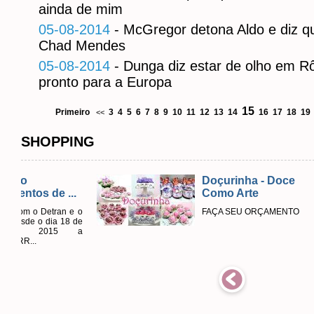
ainda de mim
05-08-2014
- McGregor detona Aldo e diz qu
Chad Mendes
05-08-2014
- Dunga diz estar de olho em R
pronto para a Europa
15
Primeiro
3
4
5
6
7
8
9
10
11
12
13
14
16
17
18
19
<<
SHOPPING
Doçurinha - Doce
Como Arte
FAÇA SEU ORÇAMENTO