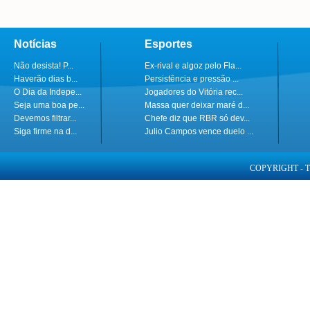
Notícias
Esportes
Não desista! P...
Ex-rival e algoz pelo Fla...
Haverão dias b...
Persistência e pressão ...
O Dia da Indepe...
Jogadores do Vitória rec...
Seja uma boa pe...
Massa quer deixar maré d...
Devemos filtrar...
Chefe diz que RBR só dev...
Siga firme na d...
Julio Campos vence duelo ...
COPYRIGHT - 