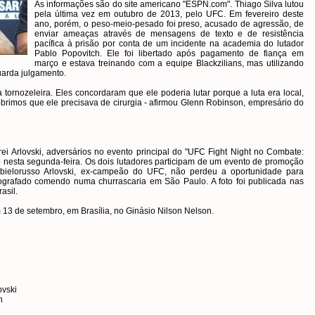
As informações são do site americano "ESPN.com". Thiago Silva lutou
pela última vez em outubro de 2013, pelo UFC. Em fevereiro deste
ano, porém, o peso-meio-pesado foi preso, acusado de agressão, de
enviar ameaças através de mensagens de texto e de resistência
pacífica à prisão por conta de um incidente na academia do lutador
Pablo Popovitch. Ele foi libertado após pagamento de fiança em
março e estava treinando com a equipe Blackzilians, mas utilizando
uarda julgamento.
a tornozeleira. Eles concordaram que ele poderia lutar porque a luta era local,
obrimos que ele precisava de cirurgia - afirmou Glenn Robinson, empresário do
i Arlovski, adversários no evento principal do "UFC Fight Night no Combate:
 nesta segunda-feira. Os dois lutadores participam de um evento de promoção
 O bielorusso Arlovski, ex-campeão do UFC, não perdeu a oportunidade para
otografado comendo numa churrascaria em São Paulo. A foto foi publicada nas
asil.
m 13 de setembro, em Brasília, no Ginásio Nilson Nelson.
ovski
n