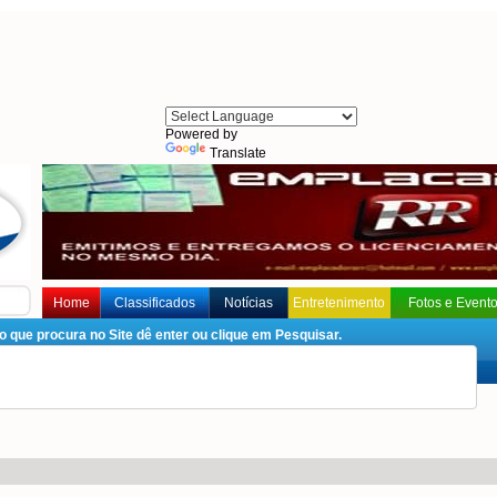
Powered by
Translate
Home
Classificados
Notícias
Entretenimento
Fotos e Event
que procura no Site dê enter ou clique em Pesquisar.