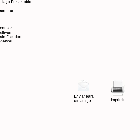
tiago Ponzinibbio
tourneau
Johnson
ullivan
rain Escudero
Spencer
Enviar para
Imprimir
um amigo