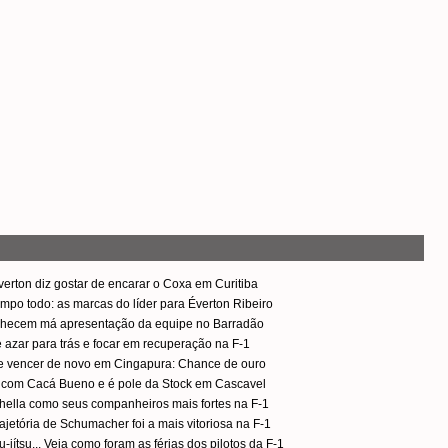
Everton diz gostar de encarar o Coxa em Curitiba
empo todo: as marcas do líder para Éverton Ribeiro
onhecem má apresentação da equipe no Barradão
 azar para trás e focar em recuperação na F-1
e vencer de novo em Cingapura: Chance de ouro
 com Cacá Bueno e é pole da Stock em Cascavel
ichella como seus companheiros mais fortes na F-1
rajetória de Schumacher foi a mais vitoriosa na F-1
u-jítsu... Veja como foram as férias dos pilotos da F-1