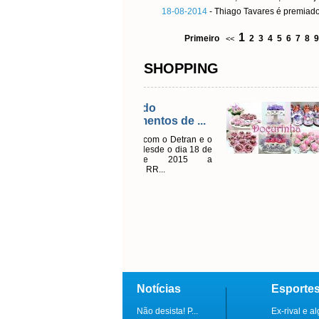
18-08-2014
- Thiago Tavares é premiado
1
Primeiro
2
3
4
5
6
7
8
9
<<
SHOPPING
Doçurinha 
Como Arte
FAÇA SEU OR
Notícias
Esporte
Não desista! P...
Ex-rival e al