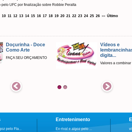
 pelo UFC por finalização sobre Robbie Peralta
10
11
12
13
14
15
16
17
18
19
20
21
22
23
24
25
26
Último
>>
- Doce
Vídeos e
lembrancinhas
digita...
ÇAMENTO
Valores a combinar
s
Entretenimento
E
goz pelo Fla...
Ex-rival e algoz pelo ...
v