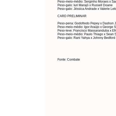
Peso-meio-médio: Serginho Moraes x San
Peso-galo: Iuri Marajó x Russell Doane
Peso-galo: Jéssica Andrade x Valerie Le
CARD PRELIMINAR
Peso-pena: Godofredo Pepey x Dashon 
Peso-meio-médio: Igor Araújo x George S
Peso-leve: Francisco Massaranduba x Ef
Peso-meio-médio: Paulo Thiago x Sean 
Peso-galo: Rani Yahya x Johnny Bedford
Fonte: Combate