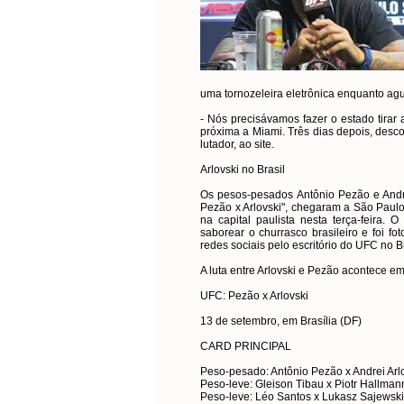
uma tornozeleira eletrônica enquanto ag
- Nós precisávamos fazer o estado tirar 
próxima a Miami. Três dias depois, desc
lutador, ao site.
Arlovski no Brasil
Os pesos-pesados Antônio Pezão e Andre
Pezão x Arlovski", chegaram a São Paulo
na capital paulista nesta terça-feira.
saborear o churrasco brasileiro e foi f
redes sociais pelo escritório do UFC no Br
A luta entre Arlovski e Pezão acontece e
UFC: Pezão x Arlovski
13 de setembro, em Brasília (DF)
CARD PRINCIPAL
Peso-pesado: Antônio Pezão x Andrei Arl
Peso-leve: Gleison Tibau x Piotr Hallman
Peso-leve: Léo Santos x Lukasz Sajewski