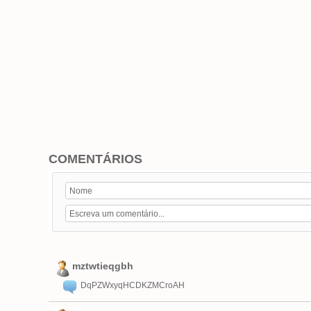
COMENTÁRIOS
mztwtieqgbh
DqPZWxyqHCDKZMCroAH