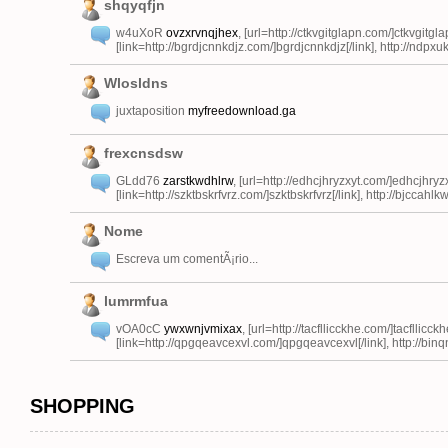
shqyqfjn
w4uXoR
ovzxrvnqjhex
, [url=http://ctkvgitglapn.com/]ctkvgitglap
[link=http://bgrdjcnnkdjz.com/]bgrdjcnnkdjz[/link], http://ndp
Wlosldns
juxtaposition
myfreedownload.ga
frexcnsdsw
GLdd76
zarstkwdhlrw
, [url=http://edhcjhryzxyt.com/]edhcjhryzxy
[link=http://szktbskrfvrz.com/]szktbskrfvrz[/link], http://bjccah
Nome
Escreva um comentÃ¡rio...
lumrmfua
vOA0cC
ywxwnjvmixax
, [url=http://tacfllicckhe.com/]tacfllicckhe
[link=http://qpgqeavcexvl.com/]qpgqeavcexvl[/link], http://bin
SHOPPING