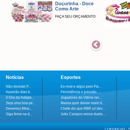
Doçurinha - Doce
Como Arte
FAÇA SEU ORÇAMENTO
Notícias
Esportes
Não desista! P...
Ex-rival e algoz pelo Fla...
Haverão dias b...
Persistência e pressão ...
O Dia da Indepe...
Jogadores do Vitória rec...
Seja uma boa pe...
Massa quer deixar maré d...
Devemos filtrar...
Chefe diz que RBR só dev...
Siga firme na d...
Julio Campos vence duelo ...
COPYRIGHT - 