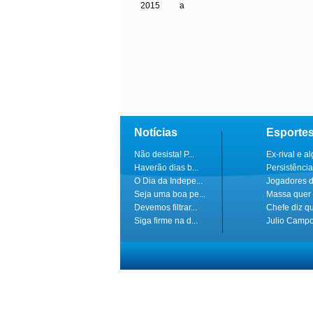
agosto de 2015 a
Emplacadora RR...
Notícias
Esporte
Não desista! P...
Ex-rival e al
Haverão dias b...
Persistência
O Dia da Indepe...
Jogadores do
Seja uma boa pe...
Massa quer 
Devemos filtrar...
Chefe diz q
Siga firme na d...
Julio Campo