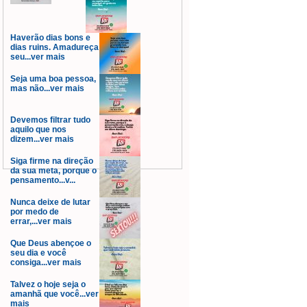
Haverão dias bons e
dias ruins. Amadureça
seu...ver mais
Seja uma boa pessoa,
mas não...ver mais
Devemos filtrar tudo
aquilo que nos
dizem...ver mais
Siga firme na direção
da sua meta, porque o
pensamento...v...
Nunca deixe de lutar
por medo de
errar,...ver mais
Que Deus abençoe o
seu dia e você
consiga...ver mais
Talvez o hoje seja o
amanhã que você...ver
mais