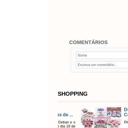
COMENTÁRIOS
SHOPPING
Emissão do
Doçurinha 
Licenciamentos de ...
Como Arte
Em parceria com o Detran e o
FAÇA SEU OR
sistema Sol desde o dia 18 de