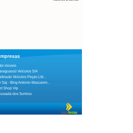
mpresas
itor moveis
araguassú Veículos S/A
etirauto Veículos Peças Ltd...
v Saj - Blog Antonio Mascaren...
et Shop Vip
ousada dos Sonhos