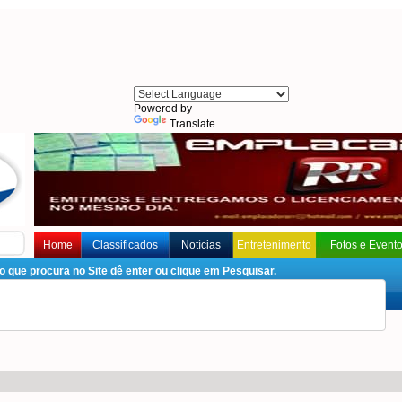
Powered by
Translate
Home
Classificados
Notícias
Entretenimento
Fotos e Event
que procura no Site dê enter ou clique em Pesquisar.