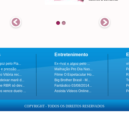
s
Entretenimento
E
goz pelo Fla...
Ex-rival e algoz pelo ...
v
 e pressão ...
Malhação Pro Dia Nas...
P
 Vitória rec...
Filme O Espetacular Ho...
R
deixar maré d...
Big Brother Brasil - M...
T
ue RBR só dev...
Fantástico 03/08/2014...
P
s vence duelo ...
Assista Vídeos Online...
P
COPYRIGHT - TODOS OS DIREITOS RESERVADOS