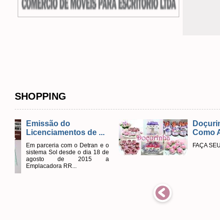
SHOPPING
o
Doçurinha - Doce
tos de ...
Como Arte
m o Detran e o
FAÇA SEU ORÇAMENTO
sde o dia 18 de
e 2015 a
...