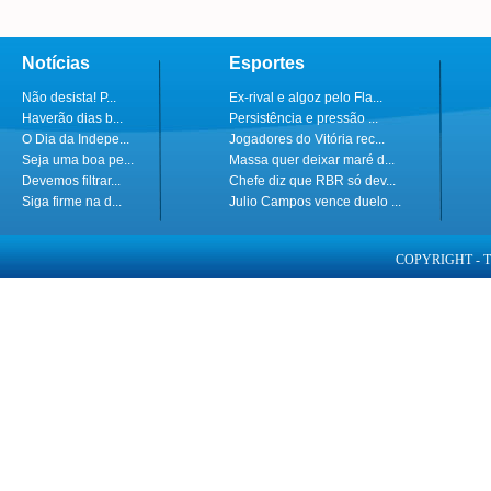
Notícias
Esportes
Não desista! P...
Ex-rival e algoz pelo Fla...
Haverão dias b...
Persistência e pressão ...
O Dia da Indepe...
Jogadores do Vitória rec...
Seja uma boa pe...
Massa quer deixar maré d...
Devemos filtrar...
Chefe diz que RBR só dev...
Siga firme na d...
Julio Campos vence duelo ...
COPYRIGHT - 