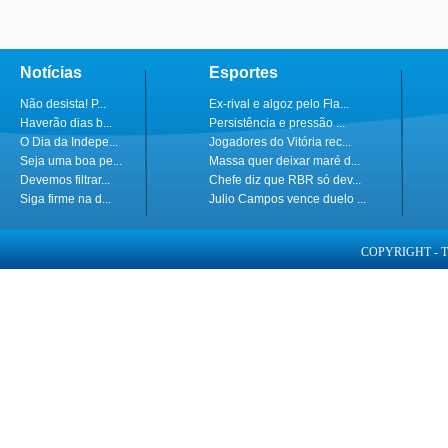
Notícias
Esportes
Não desista! P...
Ex-rival e algoz pelo Fla...
Haverão dias b...
Persistência e pressão ...
O Dia da Indepe...
Jogadores do Vitória rec...
Seja uma boa pe...
Massa quer deixar maré d...
Devemos filtrar...
Chefe diz que RBR só dev...
Siga firme na d...
Julio Campos vence duelo ...
COPYRIGHT - 