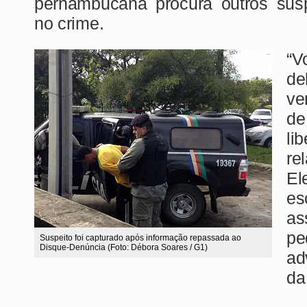
pernambucana procura outros susp
no crime.
“V
de
ve
de
li
re
E
es
as
p
Suspeito foi capturado após informação repassada ao
Disque-Denúncia (Foto: Débora Soares / G1)
ad
da