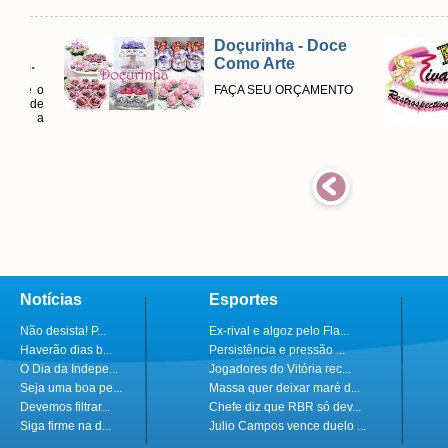
Doçurinha - Doce
Como Arte
FAÇA SEU ORÇAMENTO
Notícias
Esportes
Não desista! P...
Ex-rival e algoz pelo Fla...
Haverão dias b...
Persistência e pressão ...
O Dia da Indepe...
Jogadores do Vitória rec...
Seja uma boa pe...
Massa quer deixar maré d...
Devemos filtrar...
Chefe diz que RBR só dev...
Siga firme na d...
Julio Campos vence duelo ...