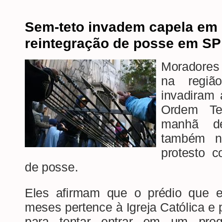
Sem-teto invadem capela em 
reintegração de posse em SP
Moradores
na regi
invadiram
Ordem Te
manhã des
também n
protesto c
de posse.
Eles afirmam que o prédio que 
meses pertence à Igreja Católica e
para tentar entrar em um prog