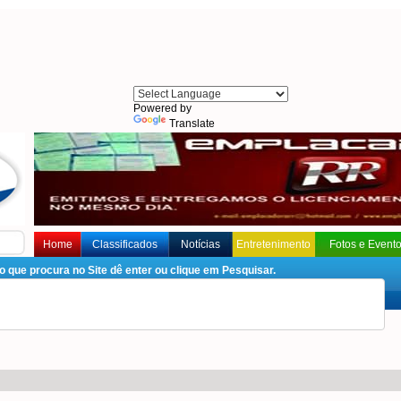
Powered by
Translate
Home
Classificados
Notícias
Entretenimento
Fotos e Event
que procura no Site dê enter ou clique em Pesquisar.