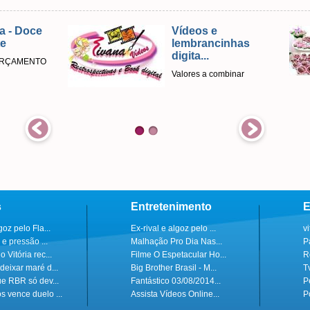
- Doce
Vídeos e
lembrancinhas
digita...
ÇAMENTO
Valores a combinar
s
Entretenimento
E
goz pelo Fla...
Ex-rival e algoz pelo ...
v
 e pressão ...
Malhação Pro Dia Nas...
P
 Vitória rec...
Filme O Espetacular Ho...
R
deixar maré d...
Big Brother Brasil - M...
T
ue RBR só dev...
Fantástico 03/08/2014...
P
s vence duelo ...
Assista Vídeos Online...
P