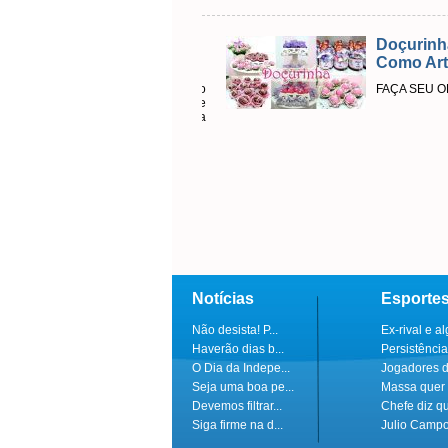
Doçurinha 
Como Arte
FAÇA SEU OR
Notícias
Esporte
Não desista! P...
Ex-rival e al
Haverão dias b...
Persistência
O Dia da Indepe...
Jogadores do
Seja uma boa pe...
Massa quer 
Devemos filtrar...
Chefe diz q
Siga firme na d...
Julio Campo