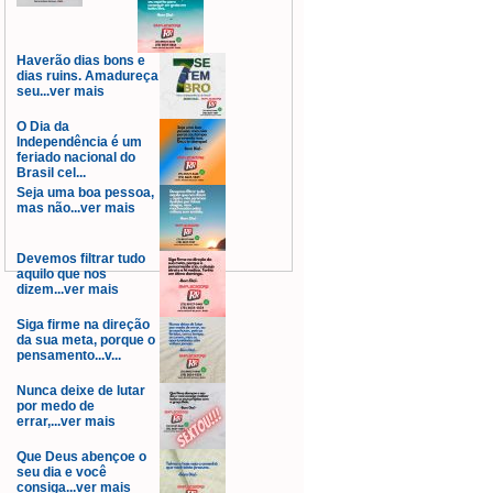
Haverão dias bons e
dias ruins. Amadureça
seu...ver mais
O Dia da
Independência é um
feriado nacional do
Brasil cel...
Seja uma boa pessoa,
mas não...ver mais
Devemos filtrar tudo
aquilo que nos
dizem...ver mais
Siga firme na direção
da sua meta, porque o
pensamento...v...
Nunca deixe de lutar
por medo de
errar,...ver mais
Que Deus abençoe o
seu dia e você
consiga...ver mais