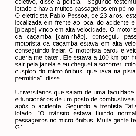
coletivo, disse a polícia. Segundo testem
lotado e havia muitos passageiros em pé no i
O eletricista Pablo Pessoa, de 23 anos, es
localizada em frente ao local do acidente 
[picape] vindo em alta velocidade. O motori
da caçamba [caminhão], conseguiu pas
motorista da caçamba estava em alta vel
conseguindo freiar. O motorista parou e veio
queria me bater'. Ele estava a 100 km por 
sair pela janela e eu cheguei a socorrer, col
cuspido do micro-ônibus, que tava na pista
permitida", disse.
Universitários que saiam de uma faculdade 
e funcionários de um posto de combustíveis
após o acidente. Segundo a frentista Tati
lotado. "O trânsito estava fluindo norm
passageiros no micro-ônibus. Muita gente fe
G1.