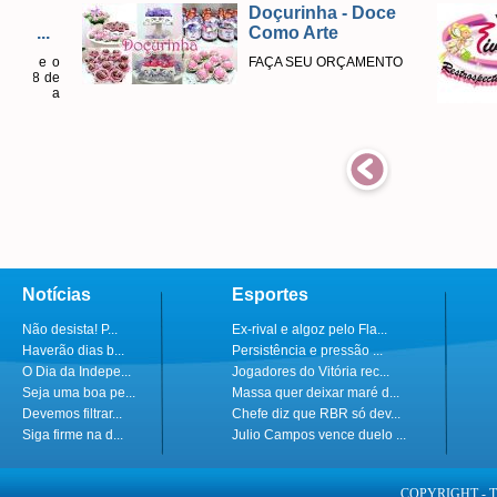
Doçurinha - Doce
Como Arte
FAÇA SEU ORÇAMENTO
Notícias
Esportes
Não desista! P...
Ex-rival e algoz pelo Fla...
Haverão dias b...
Persistência e pressão ...
O Dia da Indepe...
Jogadores do Vitória rec...
Seja uma boa pe...
Massa quer deixar maré d...
Devemos filtrar...
Chefe diz que RBR só dev...
Siga firme na d...
Julio Campos vence duelo ...
COPYRIGHT - 