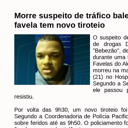
Morre suspeito de tráfico ba
favela tem novo tiroteio
O suspeito d
de drogas D
"Bebezão", de
durante uma t
Favelas do A
morreu na ma
(21) no Hospi
Segundo a Se
ele passou 
resistiu.
Por volta das 9h30, um novo tiroteio fo
Segundo a Coordenadoria de Polícia Pacifi
sobre feridos até as 9h50. O policiamento f