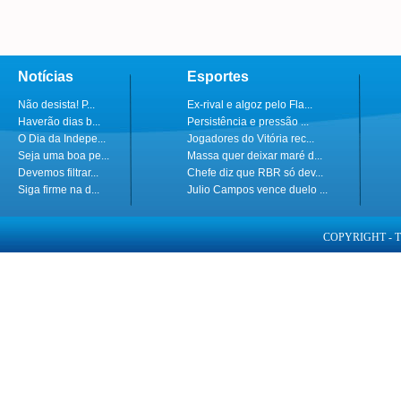
Notícias
Esportes
Não desista! P...
Ex-rival e algoz pelo Fla...
Haverão dias b...
Persistência e pressão ...
O Dia da Indepe...
Jogadores do Vitória rec...
Seja uma boa pe...
Massa quer deixar maré d...
Devemos filtrar...
Chefe diz que RBR só dev...
Siga firme na d...
Julio Campos vence duelo ...
COPYRIGHT - 