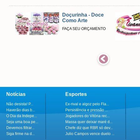
Doçurinha - Doce
Como Arte
FAÇA SEU ORÇAMENTO
Notícias
Esportes
Não desista! P...
Ex-rival e algoz pelo Fla...
Haverão dias b...
Persistência e pressão ...
O Dia da Indepe...
Jogadores do Vitória rec...
Seja uma boa pe...
Massa quer deixar maré d...
Devemos filtrar...
Chefe diz que RBR só dev...
Siga firme na d...
Julio Campos vence duelo ...