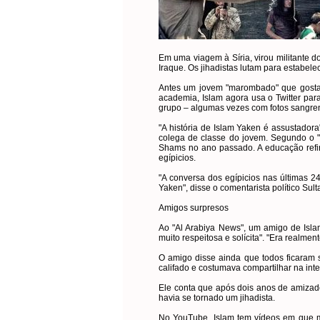
Em uma viagem à Síria, virou militante 
Iraque. Os jihadistas lutam para estabelec
Antes um jovem "marombado" que gostava 
academia, Islam agora usa o Twitter para 
grupo – algumas vezes com fotos sangren
"A história de Islam Yaken é assustadora
colega de classe do jovem. Segundo o "A
Shams no ano passado. A educação refin
egípicios.
"A conversa dos egípicios nas últimas 
Yaken", disse o comentarista político S
Amigos surpresos
Ao "Al Arabiya News", um amigo de Isla
muito respeitosa e solícita". "Era realme
O amigo disse ainda que todos ficaram
califado e costumava compartilhar na int
Ele conta que após dois anos de amizad
havia se tornado um jihadista.
No YouTube, Islam tem vídeos em que mo