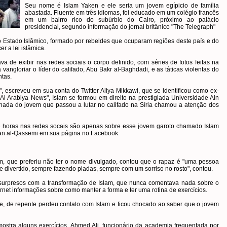
Seu nome é Islam Yaken e ele seria um jovem egípicio de família
abastada. Fluente em três idiomas, foi educado em um colégio francês
em um bairro rico do subúrbio do Cairo, próximo ao palácio
presidencial, segundo informação do jornal britânico "The Telegraph"
do Estado Islâmico, formado por rebeldes que ocuparam regiões deste país e do
er a lei islâmica.
de exibir nas redes sociais o corpo definido, com séries de fotos feitas na
vangloriar o líder do califado, Abu Bakr al-Baghdadi, e as táticas violentas do
tas.
", escreveu em sua conta do Twitter Aliya Mikkawi, que se identificou como ex-
l Arabiya News", Islam se formou em direito na prestigiada Universidade Ain
ada do jovem que passou a lutar no califado na Síria chamou a atenção dos
24 horas nas redes socais são apenas sobre esse jovem garoto chamado Islam
ultan al-Qassemi em sua página no Facebook.
m, que preferiu não ter o nome divulgado, contou que o rapaz é "uma pessoa
nte divertido, sempre fazendo piadas, sempre com um sorriso no rosto", contou.
 surpresos com a transformação de Islam, que nunca comentava nada sobre o
ernet informações sobre como manter a forma e ter uma rotina de exercícios.
e, de repente perdeu contato com Islam e ficou chocado ao saber que o jovem
stra alguns exercícios. Ahmed Ali, funcionário da academia frequentada por