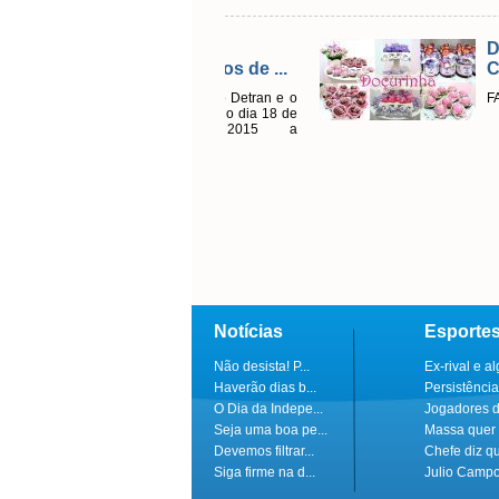
Doçurinha 
Como Arte
FAÇA SEU OR
Notícias
Esporte
Não desista! P...
Ex-rival e al
Haverão dias b...
Persistência
O Dia da Indepe...
Jogadores do
Seja uma boa pe...
Massa quer 
Devemos filtrar...
Chefe diz q
Siga firme na d...
Julio Campo