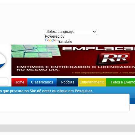
Powered by
Translate
Home
Classificados
Notícias
Entretenimento
Fotos e Event
que procura no Site dê enter ou clique em Pesquisar.