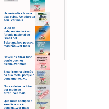
Haverão dias bons e
dias ruins. Amadureça
seu...ver mais
O Dia da
Independência é um
feriado nacional do
Brasil cel...
Seja uma boa pessoa,
mas não...ver mais
Devemos filtrar tudo
aquilo que nos
dizem...ver mais
Siga firme na direção
da sua meta, porque o
pensamento...v...
Nunca deixe de lutar
por medo de
errar,...ver mais
Que Deus abençoe o
seu dia e você
consiga...ver mais