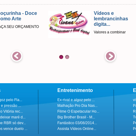
- Doce
Vídeos e
lembrancinhas
digita...
ÇAMENTO
Valores a combinar
s
Entretenimento
E
goz pelo Fla...
Ex-rival e algoz pelo ...
v
 e pressão ...
Malhação Pro Dia Nas...
P
 Vitória rec...
Filme O Espetacular Ho...
R
deixar maré d...
Big Brother Brasil - M...
T
ue RBR só dev...
Fantástico 03/08/2014...
P
s vence duelo ...
Assista Vídeos Online...
P