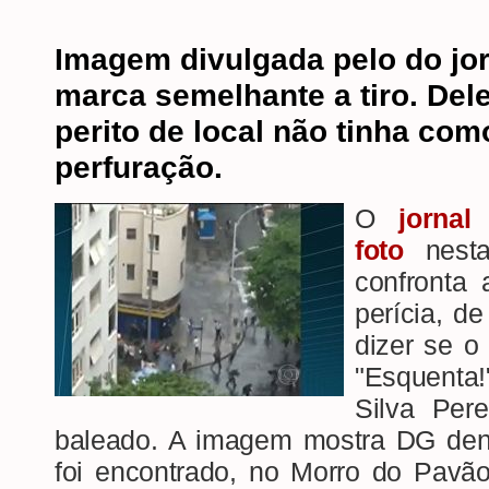
Imagem divulgada pelo do jor
marca semelhante a tiro. Del
perito de local não tinha como
perfuração.
O
jorna
foto
nesta 
confronta 
perícia, d
dizer se o
"Esquenta
Silva Per
baleado. A imagem mostra DG dent
foi encontrado, no Morro do Pavã