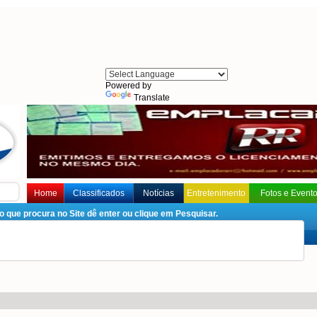
Powered by
Translate
Home
Classificados
Notícias
Entretenimento
Fotos e Event
que procura no Site dê enter ou clique em Pesquisar.