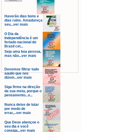
Haverão dias bons e
dias ruins. Amadureça
seu...ver mais
O Dia da
Independência é um
feriado nacional do
Brasil cel...
Seja uma boa pessoa,
mas não...ver mais
Devemos filtrar tudo
aquilo que nos
dizem...ver mais
Siga firme na direção
da sua meta, porque o
pensamento...v...
Nunca deixe de lutar
por medo de
errar,...ver mais
Que Deus abençoe o
seu dia e você
consiga...ver mais