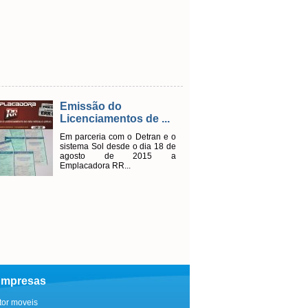
Emissão do
Do
Licenciamentos de ...
Co
Em parceria com o Detran e o
FA
sistema Sol desde o dia 18 de
agosto de 2015 a
Emplacadora RR...
mpresas
itor moveis