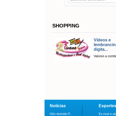
SHOPPING
Vídeos e
lembranci
digita...
Valores a comb
Notícias
Esporte
Não desista! P...
Ex-rival e al