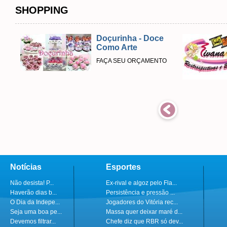
SHOPPING
Doçurinha - Doce
Como Arte
FAÇA SEU ORÇAMENTO
Notícias
Esportes
Não desista! P...
Ex-rival e algoz pelo Fla...
Haverão dias b...
Persistência e pressão ...
O Dia da Indepe...
Jogadores do Vitória rec...
Seja uma boa pe...
Massa quer deixar maré d...
Devemos filtrar...
Chefe diz que RBR só dev...