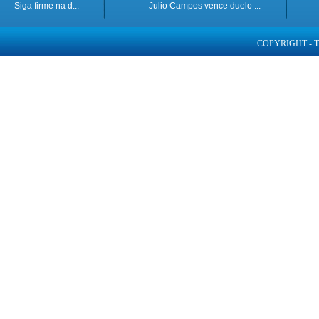
Siga firme na d...
Julio Campos vence duelo ...
COPYRIGHT - 