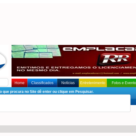
Home
Classificados
Notícias
Entretenimento
Fotos e Event
que procura no Site dê enter ou clique em Pesquisar.