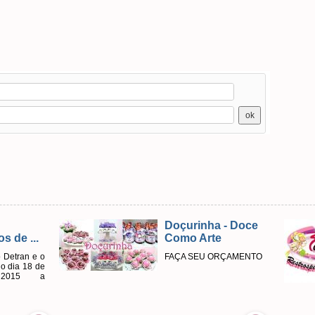
Doçurinha - Doce
Vídeos e
Como Arte
lembrancinhas
digita...
FAÇA SEU ORÇAMENTO
Valores a combinar