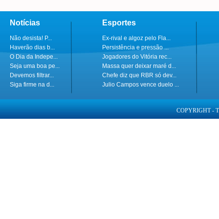
Notícias
Esportes
Não desista! P...
Ex-rival e algoz pelo Fla...
Haverão dias b...
Persistência e pressão ...
O Dia da Indepe...
Jogadores do Vitória rec...
Seja uma boa pe...
Massa quer deixar maré d...
Devemos filtrar...
Chefe diz que RBR só dev...
Siga firme na d...
Julio Campos vence duelo ...
COPYRIGHT - 