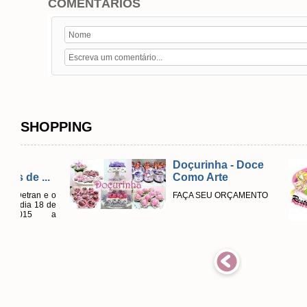
COMENTÁRIOS
SHOPPING
Doçurinha - Doce
..
Como Arte
 e o
FAÇA SEU ORÇAMENTO
8 de
 a