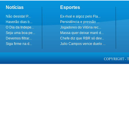
Notícias
Esportes
Não desista! P...
Ex-rival e algoz pelo Fla...
Haverão dias b...
Persistência e pressão ...
O Dia da Indepe...
Jogadores do Vitória rec...
Seja uma boa pe...
Massa quer deixar maré d...
Devemos filtrar...
Chefe diz que RBR só dev...
Siga firme na d...
Julio Campos vence duelo ...
COPYRIGHT - 