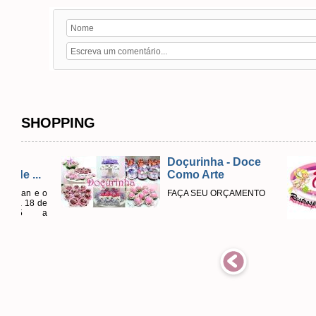
SHOPPING
Doçurinha - Doce
..
Como Arte
 e o
FAÇA SEU ORÇAMENTO
8 de
 a