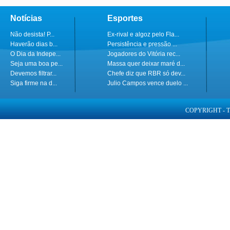
Notícias
Esportes
Não desista! P...
Ex-rival e algoz pelo Fla...
Haverão dias b...
Persistência e pressão ...
O Dia da Indepe...
Jogadores do Vitória rec...
Seja uma boa pe...
Massa quer deixar maré d...
Devemos filtrar...
Chefe diz que RBR só dev...
Siga firme na d...
Julio Campos vence duelo ...
COPYRIGHT - 