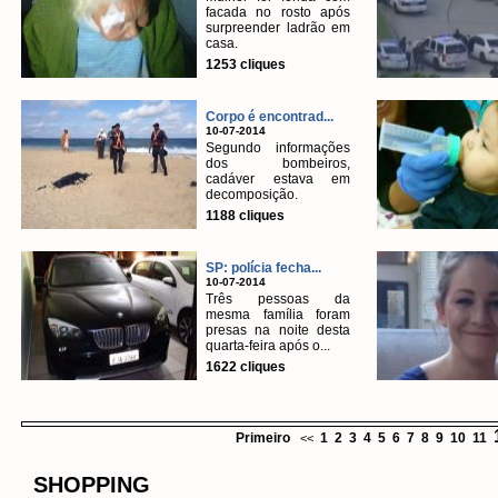
facada no rosto após
surpreender ladrão em
casa.
1253 cliques
Corpo é encontrad...
10-07-2014
Segundo informações
dos bombeiros,
cadáver estava em
decomposição.
1188 cliques
SP: polícia fecha...
10-07-2014
Três pessoas da
mesma família foram
presas na noite desta
quarta-feira após o...
1622 cliques
Primeiro
1
2
3
4
5
6
7
8
9
10
11
<<
SHOPPING