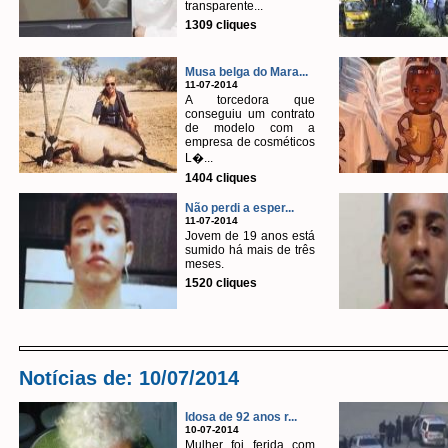
transparente...
1309 cliques
Musa belga do Mara...
11-07-2014
A torcedora que
conseguiu um contrato
de modelo com a
empresa de cosméticos
L�...
1404 cliques
Não perdi a esper...
11-07-2014
Jovem de 19 anos está
sumido há mais de três
meses.
1520 cliques
Notícias de: 10/07/2014
Idosa de 92 anos r...
10-07-2014
Mulher foi ferida com