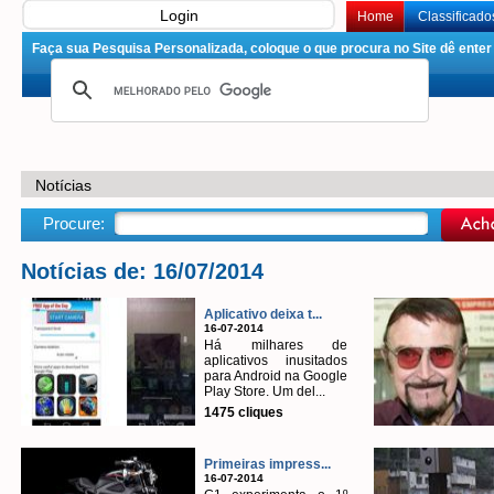
Login
Home
Classificado
Faça sua Pesquisa Personalizada, coloque o que procura no Site dê enter 
Notícias
Procure:
Notícias de: 16/07/2014
Aplicativo deixa t...
16-07-2014
Há milhares de
aplicativos inusitados
para Android na Google
Play Store. Um del...
1475 cliques
Primeiras impress...
16-07-2014