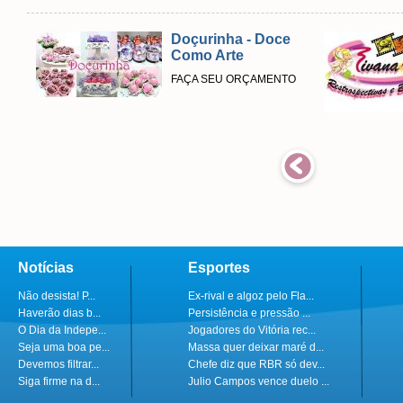
Doçurinha - Doce
Como Arte
FAÇA SEU ORÇAMENTO
Notícias
Esportes
Não desista! P...
Ex-rival e algoz pelo Fla...
Haverão dias b...
Persistência e pressão ...
O Dia da Indepe...
Jogadores do Vitória rec...
Seja uma boa pe...
Massa quer deixar maré d...
Devemos filtrar...
Chefe diz que RBR só dev...
Siga firme na d...
Julio Campos vence duelo ...