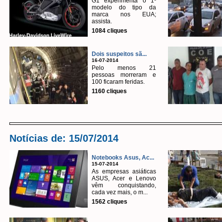
G1 experimenta o 1º
modelo do tipo da
marca nos EUA;
assista.
1084 cliques
Dois suspeitos sã...
16-07-2014
Pelo menos 21
pessoas morreram e
100 ficaram feridas.
1160 cliques
Notícias de: 15/07/2014
Notebooks Asus, Ac...
15-07-2014
As empresas asiáticas
ASUS, Acer e Lenovo
vêm conquistando,
cada vez mais, o m...
1562 cliques