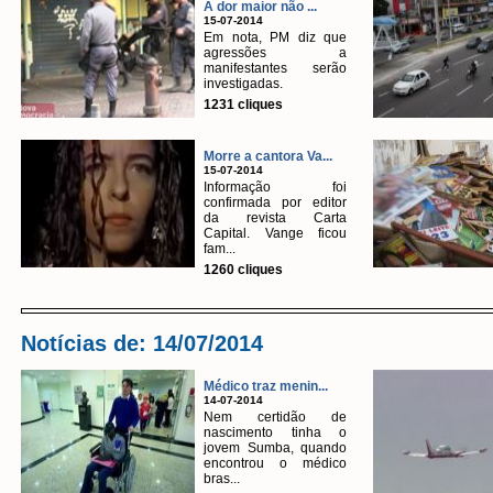
A dor maior não ...
15-07-2014
Em nota, PM diz que
agressões a
manifestantes serão
investigadas.
1231 cliques
Morre a cantora Va...
15-07-2014
Informação foi
confirmada por editor
da revista Carta
Capital. Vange ficou
fam...
1260 cliques
Notícias de: 14/07/2014
Médico traz menin...
14-07-2014
Nem certidão de
nascimento tinha o
jovem Sumba, quando
encontrou o médico
bras...