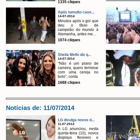
1335 cliques
Após tumulto caus...
14-07-2014
Minutos após o gol que
deu o título de
campeão do mundo à
Alemanha, antes me...
1074 cliques
Sheila Mello diz q...
14-07-2014
“Não é um plano de
carreira, quero terminar
com uma cereja no
bolo”, conta
1688 cliques
Notícias de: 11/07/2014
LG divulga novos d...
11-07-2014
A LG anunciou, nesta
quinta-feira (10), novos
displays flexíveis e