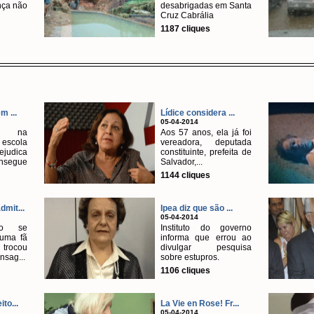
nça não
desabrigadas em Santa
Cruz Cabrália
1187 cliques
m ...
Lídice considera ...
05-04-2014
as na
Aos 57 anos, ela já foi
escola
vereadora, deputada
udica
constituinte, prefeita de
egue
Salvador,...
1144 cliques
mit...
Ipea diz que são ...
05-04-2014
co se
Instituto do governo
uma fã
informa que errou ao
 trocou
divulgar pesquisa
nsag...
sobre estupros.
1106 cliques
to...
La Vie en Rose! Fr...
05-04-2014