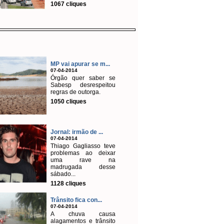
1067 cliques
MP vai apurar se m...
07-04-2014
Órgão quer saber se
Sabesp desrespeitou
regras de outorga.
1050 cliques
Jornal: irmão de ...
07-04-2014
​Thiago Gagliasso teve
problemas ao deixar
uma rave na
madrugada desse
sábado...
1128 cliques
Trânsito fica con...
07-04-2014
A chuva causa
alagamentos e trânsito