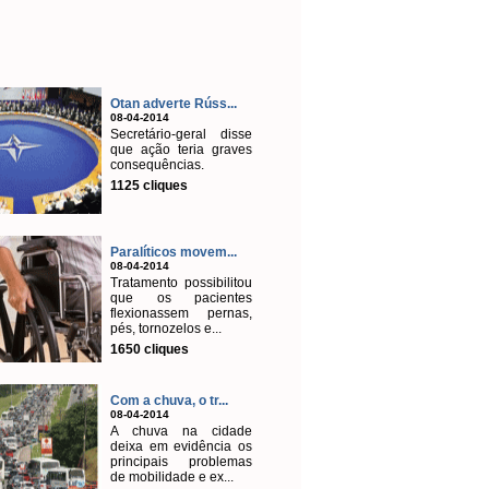
Otan adverte Rúss...
08-04-2014
Secretário-geral disse
que ação teria graves
consequências.
1125 cliques
Paralíticos movem...
08-04-2014
Tratamento possibilitou
que os pacientes
flexionassem pernas,
pés, tornozelos e...
1650 cliques
Com a chuva, o tr...
08-04-2014
A chuva na cidade
deixa em evidência os
principais problemas
de mobilidade e ex...