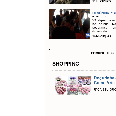
1105 cliques
DENÚNCIA: “Buz
03-04-2014
“Qualquer pesso
no ônibus. N
segurança nen
diz estudan...
1660 cliques
Primeiro
12
<<
SHOPPING
Doçurinha 
Como Arte
FAÇA SEU OR