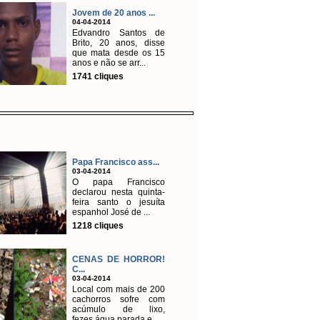
Jovem de 20 anos ...
04-04-2014
Edvandro Santos de
Brito, 20 anos, disse
que mata desde os 15
anos e não se arr...
1741 cliques
Papa Francisco ass...
03-04-2014
O papa Francisco
declarou nesta quinta-
feira santo o jesuíta
espanhol José de ...
1218 cliques
CENAS DE HORROR!
C...
03-04-2014
Local com mais de 200
cachorros sofre com
acúmulo de lixo,
fezes,água parada e...