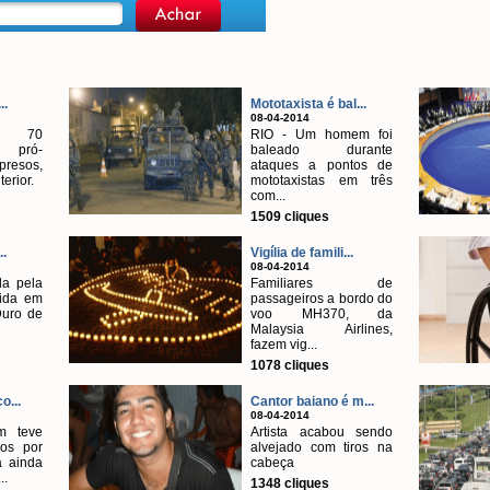
..
Mototaxista é bal...
08-04-2014
e 70
RIO - Um homem foi
s pró-
baleado durante
resos,
ataques a pontos de
terior.
mototaxistas em três
com...
1509 cliques
..
Vigília de famili...
08-04-2014
da pela
Familiares de
bida em
passageiros a bordo do
Duro de
voo MH370, da
Malaysia Airlines,
fazem vig...
1078 cliques
o...
Cantor baiano é m...
08-04-2014
m teve
Artista acabou sendo
os por
alvejado com tiros na
a ainda
cabeça
..
1348 cliques