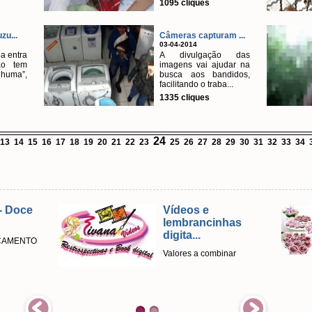
1095 cliques
u...
Câmeras capturam ...
03-04-2014
a entra
A divulgação das
ão tem
imagens vai ajudar na
huma”,
busca aos bandidos,
facilitando o traba...
1335 cliques
24
13
14
15
16
17
18
19
20
21
22
23
25
26
27
28
29
30
31
32
33
34
- Doce
Vídeos e
lembrancinhas
digita...
ÇAMENTO
Valores a combinar