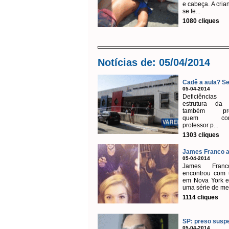
e cabeça. A cria
se fe...
1080 cliques
Notícias de: 05/04/2014
Cadê a aula? Se
05-04-2014
Deficiênci
estrutura da 
também prej
quem cons
professor p...
1303 cliques
James Franco ad
05-04-2014
James Fran
encontrou com 
em Nova York e
uma série de me
1114 cliques
SP: preso suspei
05-04-2014