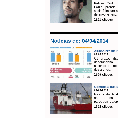
Polícia Civil 
Paulo prendeu
sexta-feira um s
de envolvimen...
1218 cliques
Notícias de: 04/04/2014
Alunos brasileir
04-04-2014
G1 cruzou da
desempenh
histórico de rep
dos alunos.
1507 cliques
Começa a busca
04-04-2014
Navios da Aust
do Reino 
participam da o
1313 cliques