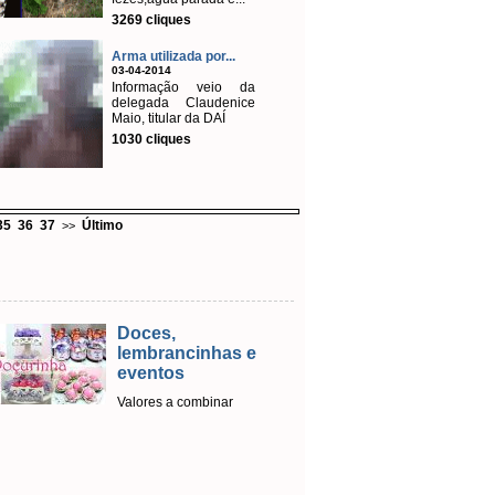
3269 cliques
Arma utilizada por...
03-04-2014
Informação veio da
delegada Claudenice
Maio, titular da DAÍ
1030 cliques
35
36
37
Último
>>
Doces,
Emis
lembrancinhas e
Licen
eventos
Em par
sistema
Valores a combinar
ago
Emplac