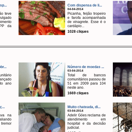
sp...
Com dispensa de li...
04-04-2014
ão teve
Picanha, feijão tropeiro
lgado
e farofa acompanhada
imento
de vinagrete. Esse é o
PP da
cardápio...
1028 cliques
br...
Número de moedas ...
03-04-2014
itário
Total de bancos
ançado
comunitários passou de
do ano
51 em 2009 para 104
neste ano.
1669 cliques
...
Muito chateada, di...
03-04-2014
ava na
Adelir Góes reclama de
iando
atendimento em
tremor
hospital e da decisão
judicial.