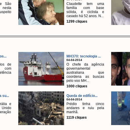
de São
Claudette tem uma
 nesta
família com base
uspeito
sólida, é ciclista e
casado há 52 anos. N...
1299 cliques
os...
MH370: tecnologia ...
04-04-2014
dos de
O chefe da agência
o com
governamental
etência
australiana que
coordena as buscas
pelo voo MH...
1000 cliques
 su...
Queda de edifício...
04-04-2014
rália e
Prédio tinha cinco
Unido
andares e ruiu pela
peração
manhã.
1119 cliques