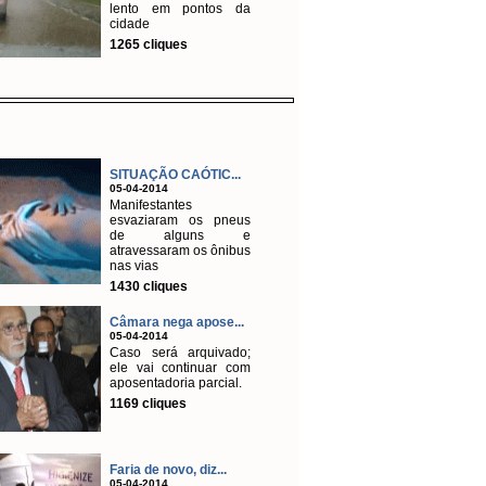
lento em pontos da
cidade
1265 cliques
SITUAÇÃO CAÓTIC...
05-04-2014
Manifestantes
esvaziaram os pneus
de alguns e
atravessaram os ônibus
nas vias
1430 cliques
Câmara nega apose...
05-04-2014
Caso será arquivado;
ele vai continuar com
aposentadoria parcial.
1169 cliques
Faria de novo, diz...
05-04-2014