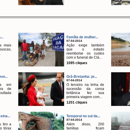
...
Família de mulher...
07-04-2014
ta mais
Ação exige também
buscas,
que o estado
.
reembolse os custos
com o funeral de Clá...
1095 cliques
or...
Grã-Bretanha: pr...
07-04-2014
ava em
O terceiro na linha de
ra de
sucessão da coroa
pultada
britânica fez sua
primeira viagem com...
1201 cliques
ina...
Temporal no sul da...
07-04-2014
 tiro a
Além disso, 200
o tórax
famílias ficam