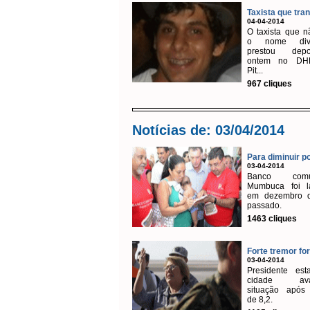
Taxista que tran
04-04-2014
O taxista que n
o nome divu
prestou depo
ontem no DH
Pit...
967 cliques
Notícias de: 03/04/2014
Para diminuir po
03-04-2014
Banco comun
Mumbuca foi l
em dezembro 
passado.
1463 cliques
Forte tremor forç
03-04-2014
Presidente est
cidade aval
situação após 
de 8,2.