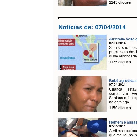
1145 cliques
Notícias de: 07/04/2014
Austrália volta a
07-04-2014
Sinais são pis
promissora das 
disse autoridade
1175 cliques
Bebê agredida m
07-04-2014
Criança est
coma em Fei
Santana e foi se
no domingo.
1150 cliques
Homem é assass
07-04-2014
A vítima recebeu
queima roupa n