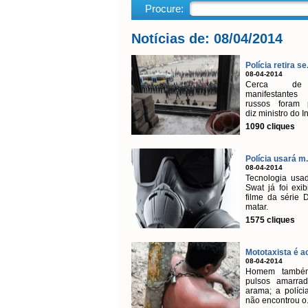
Procure:
Notícias de: 08/04/2014
Polícia retira se.
08-04-2014
Cerca d
manifestante
russos foram p
diz ministro do In
1090 cliques
Polícia usará m.
08-04-2014
Tecnologia usa
Swat já foi exi
filme da série 
matar.
1575 cliques
Mototaxista é ac
08-04-2014
Homem també
pulsos amarrad
arama; a políci
não encontrou o.