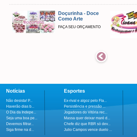
Doçurinha - Doce
Como Arte
FAÇA SEU ORÇAMENTO
Notícias
Esportes
Não desista! P...
Ex-rival e algoz pelo Fla...
Haverão dias b...
Persistência e pressão ...
O Dia da Indepe...
Jogadores do Vitória rec...
Seja uma boa pe...
Massa quer deixar maré d...
Devemos filtrar...
Chefe diz que RBR só dev...
Siga firme na d...
Julio Campos vence duelo ...