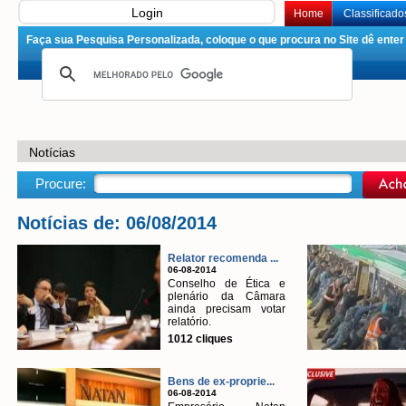
Login
Home
Classificado
Faça sua Pesquisa Personalizada, coloque o que procura no Site dê enter 
Notícias
Procure:
Notícias de: 06/08/2014
Relator recomenda ...
06-08-2014
Conselho de Ética e
plenário da Câmara
ainda precisam votar
relatório.
1012 cliques
Bens de ex-proprie...
06-08-2014