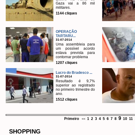
Gaza vai a 86 mil
militares.
1144 cliques
OPERAÇÃO
TARTARU...
31-07-2014
Uma assembleia para
um possível acordo
estava prevista para
contornar problema
1207 cliques
Lucro do Bradesco ...
31-07-2014
Resultado é 9,7%
superior ao registrado
no primeiro trimestre do
ano.
1512 cliques
9
Primeiro
1
2
3
4
5
6
7
8
10
11
<<
SHOPPING