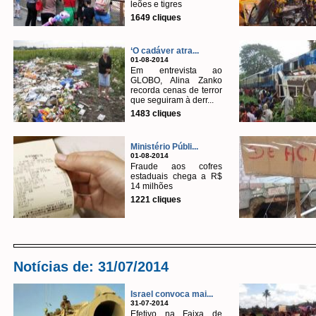
leões e tigres
1649 cliques
‘O cadáver atra...
01-08-2014
Em entrevista ao
GLOBO, Alina Zanko
recorda cenas de terror
que seguiram à derr...
1483 cliques
Ministério Públi...
01-08-2014
Fraude aos cofres
estaduais chega a R$
14 milhões
1221 cliques
Notícias de: 31/07/2014
Israel convoca mai...
31-07-2014
Efetivo na Faixa de