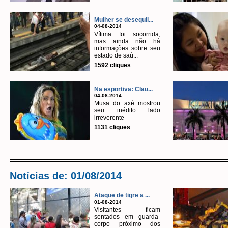
Mulher se desequil...
04-08-2014
Vítima foi socorrida,
mas ainda não há
informações sobre seu
estado de saú...
1592 cliques
Na esportiva: Clau...
04-08-2014
Musa do axé mostrou
seu inédito lado
irreverente
1131 cliques
Notícias de: 01/08/2014
Ataque de tigre a ...
01-08-2014
Visitantes ficam
sentados em guarda-
corpo próximo dos