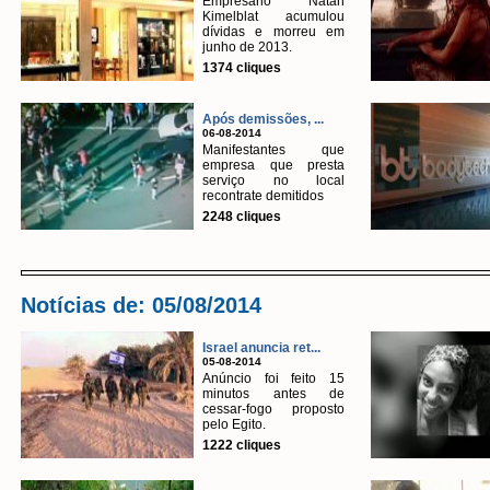
Empresário Natan
Kimelblat acumulou
dívidas e morreu em
junho de 2013.
1374 cliques
Após demissões, ...
06-08-2014
Manifestantes que
empresa que presta
serviço no local
recontrate demitidos
2248 cliques
Notícias de: 05/08/2014
Israel anuncia ret...
05-08-2014
Anúncio foi feito 15
minutos antes de
cessar-fogo proposto
pelo Egito.
1222 cliques