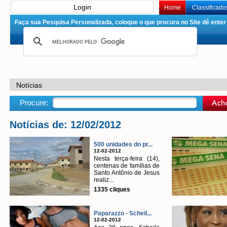
Login
Home
Classificado
Faça sua Pesquisa Personalizada, coloque o que procura no Site dê enter 
Notícias
Procure:
Notícias de: 12/02/2012
500 unidades do pr...
12-02-2012
Nesta terça-feira (14),
centenas de famílias de
Santo Antônio de Jesus
realiz...
1335 cliques
Paparazzo - Scheil...
12-02-2012