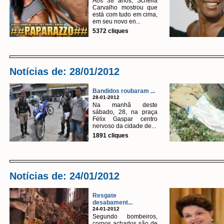
Aos 38 anos, Scheila
Carvalho mostrou que
está com tudo em cima,
em seu novo en...
5372 cliques
Notícias de: 28/01/2012
Bandidos roubaram ...
28-01-2012
Na manhã deste
sábado, 28, na praça
Félix Gaspar centro
nervoso da cidade de...
1891 cliques
Notícias de: 24/01/2012
Resgate
desabament...
24-01-2012
Segundo bombeiros,
corpos achados são de