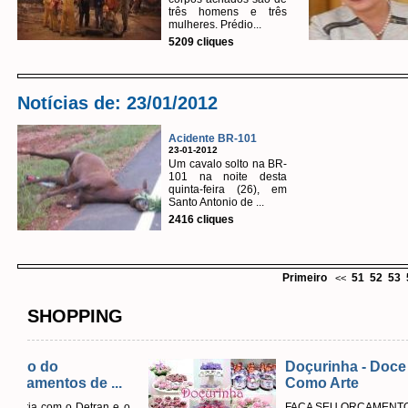
três homens e três
mulheres. Prédio...
5209 cliques
Notícias de: 23/01/2012
Acidente BR-101
23-01-2012
Um cavalo solto na BR-
101 na noite desta
quinta-feira (26), em
Santo Antonio de ...
2416 cliques
Primeiro
51
52
53
<<
SHOPPING
Doçurinha - Doce
 ...
Como Arte
an e o
FAÇA SEU ORÇAMENTO