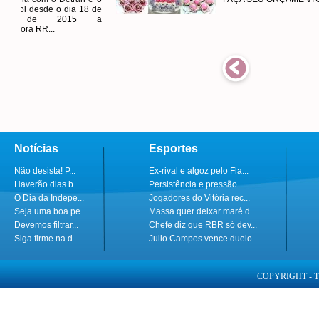
 18 de
15 a
Notícias
Esportes
Não desista! P...
Ex-rival e algoz pelo Fla...
Haverão dias b...
Persistência e pressão ...
O Dia da Indepe...
Jogadores do Vitória rec...
Seja uma boa pe...
Massa quer deixar maré d...
Devemos filtrar...
Chefe diz que RBR só dev...
Siga firme na d...
Julio Campos vence duelo ...
COPYRIGHT - 