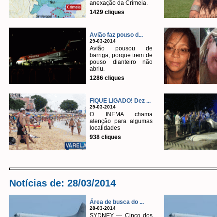
anexação da Crimeia.
1429 cliques
Avião faz pouso d...
29-03-2014
Avião pousou de
barriga, porque trem de
pouso dianteiro não
abriu.
1286 cliques
FIQUE LIGADO! Dez ...
29-03-2014
O INEMA chama
atenção para algumas
localidades
938 cliques
Notícias de: 28/03/2014
Área de busca do ...
28-03-2014
SYDNEY — Cinco dos