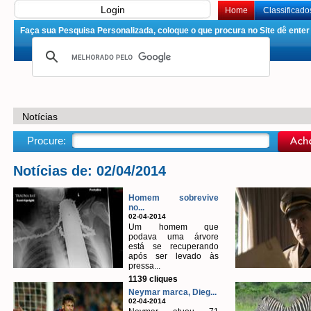
Login
Home
Classificado
Faça sua Pesquisa Personalizada, coloque o que procura no Site dê enter 
Notícias
Procure:
Notícias de: 02/04/2014
Homem sobrevive
no...
02-04-2014
Um homem que
podava uma árvore
está se recuperando
após ser levado às
pressa...
1139 cliques
Neymar marca, Dieg...
02-04-2014