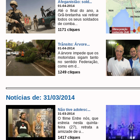
Afeganistão: sold...
01-04-2014
Até o final do ano, a
Grã-bretanha vai retirar
todos os seus soldados
de comba...
1171 cliques
Trânsito: Árvore...
01-04-2014
A árvore impede que os
motoristas sigam tanto
no sentido Federação,
como em d...
1249 cliques
Notícias de: 31/03/2014
Não tive adolesc...
31-03-2014
O filme Entre nós, que
estreia nesta quinta-
feira (27), retrata a
amizade de u...
1417 cliques