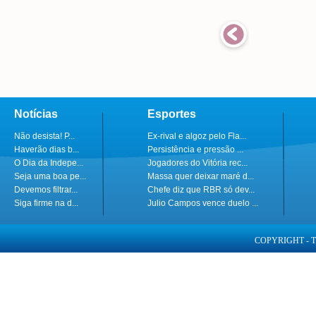
Notícias
Esportes
Não desista! P...
Ex-rival e algoz pelo Fla...
Haverão dias b...
Persistência e pressão ...
O Dia da Indepe...
Jogadores do Vitória rec...
Seja uma boa pe...
Massa quer deixar maré d...
Devemos filtrar...
Chefe diz que RBR só dev...
Siga firme na d...
Julio Campos vence duelo ...
COPYRIGHT - 