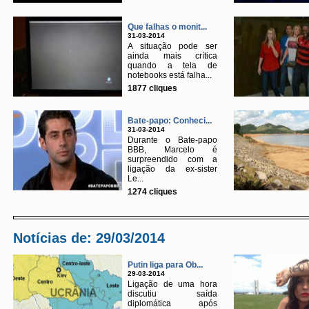
Que falhas o monit...
31-03-2014
A situação pode ser
ainda mais crítica
quando a tela de
notebooks está falha...
1877 cliques
Bate-papo: Conheci...
31-03-2014
Durante o Bate-papo
BBB, Marcelo é
surpreendido com a
ligação da ex-sister
Le...
1274 cliques
Notícias de: 29/03/2014
Putin liga para Ob...
29-03-2014
Ligação de uma hora
discutiu saída
diplomática após