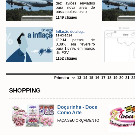
dez aviões enviados
para nova área de
busca pelos destro...
1149 cliques
Inflação do alug...
28-03-2014
IGP-M passou de
0,38% em fevereiro
para 1,67%, em março,
diz FGV.
1152 cliques
Primeiro
13
14
15
16
17
18
19
20
21
2
<<
SHOPPING
Doçurinha - Doce
Como Arte
FAÇA SEU ORÇAMENTO