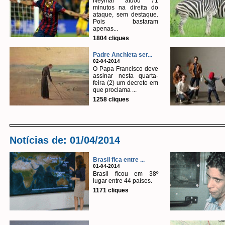
Neymar atuou 71
minutos na direita do
ataque, sem destaque.
Pois bastaram
apenas...
1804 cliques
Padre Anchieta ser...
02-04-2014
O Papa Francisco deve
assinar nesta quarta-
feira (2) um decreto em
que proclama ...
1258 cliques
Notícias de: 01/04/2014
Brasil fica entre ...
01-04-2014
Brasil ficou em 38º
lugar entre 44 países.
1171 cliques