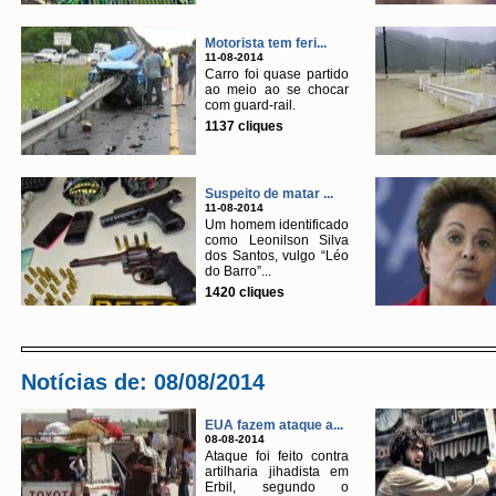
Motorista tem feri...
11-08-2014
Carro foi quase partido
ao meio ao se chocar
com guard-rail.
1137 cliques
Suspeito de matar ...
11-08-2014
Um homem identificado
como Leonilson Silva
dos Santos, vulgo “Léo
do Barro”...
1420 cliques
Notícias de: 08/08/2014
EUA fazem ataque a...
08-08-2014
Ataque foi feito contra
artilharia jihadista em
Erbil, segundo o