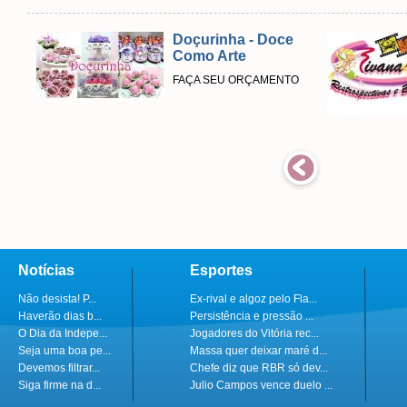
Doçurinha - Doce
Como Arte
FAÇA SEU ORÇAMENTO
Notícias
Esportes
Não desista! P...
Ex-rival e algoz pelo Fla...
Haverão dias b...
Persistência e pressão ...
O Dia da Indepe...
Jogadores do Vitória rec...
Seja uma boa pe...
Massa quer deixar maré d...
Devemos filtrar...
Chefe diz que RBR só dev...
Siga firme na d...
Julio Campos vence duelo ...