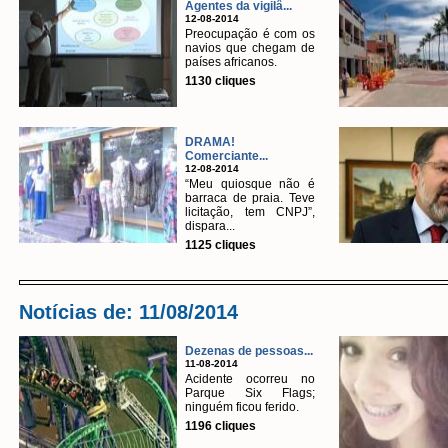
Agentes da vigilâ...
12-08-2014
Preocupação é com os
navios que chegam de
países africanos.
1130 cliques
DRAMA!
Comerciante...
12-08-2014
“Meu quiosque não é
barraca de praia. Teve
licitação, tem CNPJ”,
dispara...
1125 cliques
Notícias de: 11/08/2014
Dezenas de pessoas...
11-08-2014
Acidente ocorreu no
Parque Six Flags;
ninguém ficou ferido.
1196 cliques