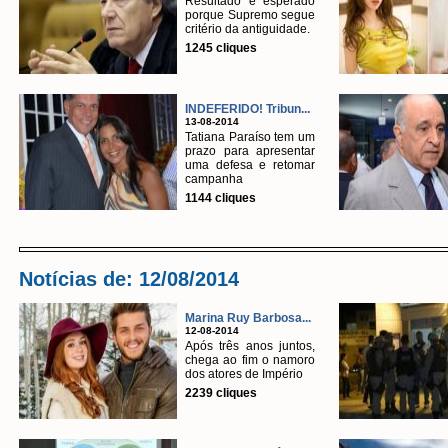
Resultado é esperado
porque Supremo segue
critério da antiguidade.
1245 cliques
INDEFERIDO! Tribun...
13-08-2014
Tatiana Paraíso tem um
prazo para apresentar
uma defesa e retomar
campanha
1144 cliques
Notícias de: 12/08/2014
Marina Ruy Barbosa...
12-08-2014
Após três anos juntos,
chega ao fim o namoro
dos atores de Império
2239 cliques