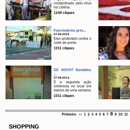
contaminado pelo vírus
na Libéria.
1249 cliques
Funcionários grev...
07-08-2014
Eles protestam contra o
corte de ponto.
1151 cliques
DE NOVO? Bandidos
...
07-08-2014
É a segunda ação
criminosa no local em
menos de uma semana
1011 cliques
8
Primeiro
1
2
3
4
5
6
7
9
10
11
<<
SHOPPING