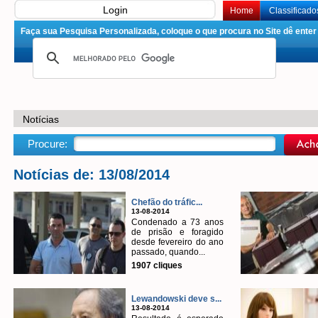
Login
Home
Classificado
Faça sua Pesquisa Personalizada, coloque o que procura no Site dê enter 
Notícias
Procure:
Notícias de: 13/08/2014
Chefão do tráfic...
13-08-2014
Condenado a 73 anos
de prisão e foragido
desde fevereiro do ano
passado, quando...
1907 cliques
Lewandowski deve s...
13-08-2014