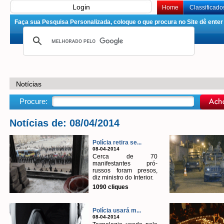
Login
Home
Classificado
Faça sua Pesquisa Personalizada, coloque o que procura no Site dê enter 
Notícias
Procure:
Notícias de: 08/04/2014
Polícia retira se...
08-04-2014
Cerca de 70
manifestantes pró-
russos foram presos,
diz ministro do Interior.
1090 cliques
Polícia usará m...
08-04-2014