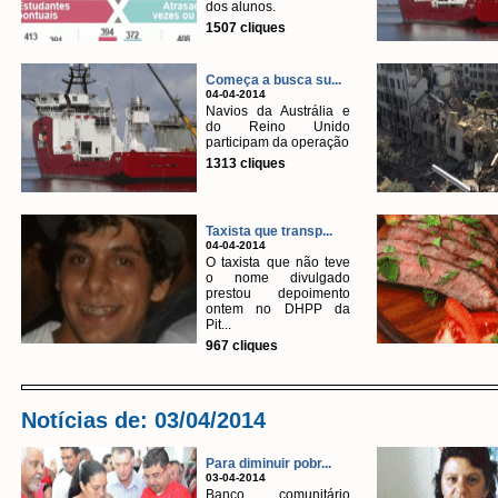
dos alunos.
1507 cliques
Começa a busca su...
04-04-2014
Navios da Austrália e
do Reino Unido
participam da operação
1313 cliques
Taxista que transp...
04-04-2014
O taxista que não teve
o nome divulgado
prestou depoimento
ontem no DHPP da
Pit...
967 cliques
Notícias de: 03/04/2014
Para diminuir pobr...
03-04-2014
Banco comunitário