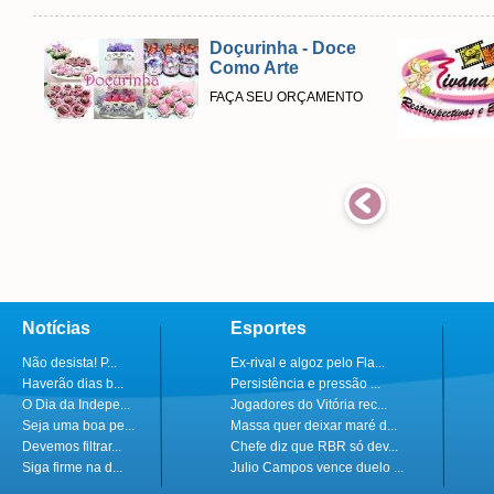
Doçurinha - Doce
Como Arte
FAÇA SEU ORÇAMENTO
Notícias
Esportes
Não desista! P...
Ex-rival e algoz pelo Fla...
Haverão dias b...
Persistência e pressão ...
O Dia da Indepe...
Jogadores do Vitória rec...
Seja uma boa pe...
Massa quer deixar maré d...
Devemos filtrar...
Chefe diz que RBR só dev...
Siga firme na d...
Julio Campos vence duelo ...