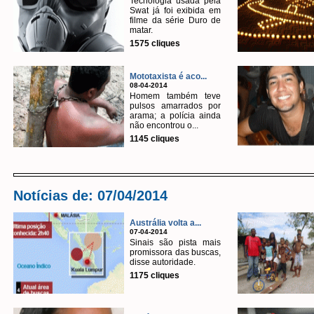
Tecnologia usada pela
Swat já foi exibida em
filme da série Duro de
matar.
1575 cliques
Mototaxista é aco...
08-04-2014
Homem também teve
pulsos amarrados por
arama; a polícia ainda
não encontrou o...
1145 cliques
Notícias de: 07/04/2014
Austrália volta a...
07-04-2014
Sinais são pista mais
promissora das buscas,
disse autoridade.
1175 cliques