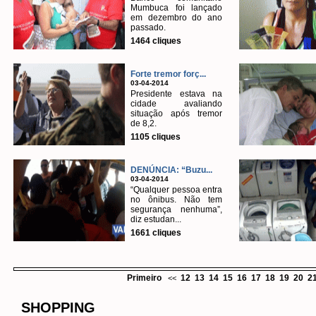
Mumbuca foi lançado
em dezembro do ano
passado.
1464 cliques
Forte tremor forç...
03-04-2014
Presidente estava na
cidade avaliando
situação após tremor
de 8,2.
1105 cliques
DENÚNCIA: “Buzu...
03-04-2014
“Qualquer pessoa entra
no ônibus. Não tem
segurança nenhuma”,
diz estudan...
1661 cliques
Primeiro
12
13
14
15
16
17
18
19
20
2
<<
SHOPPING