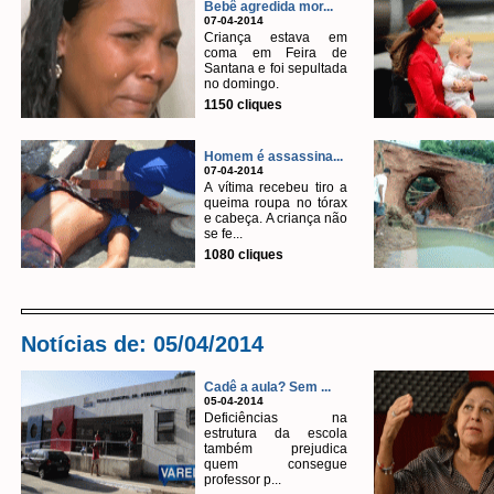
Bebê agredida mor...
07-04-2014
Criança estava em
coma em Feira de
Santana e foi sepultada
no domingo.
1150 cliques
Homem é assassina...
07-04-2014
A vítima recebeu tiro a
queima roupa no tórax
e cabeça. A criança não
se fe...
1080 cliques
Notícias de: 05/04/2014
Cadê a aula? Sem ...
05-04-2014
Deficiências na
estrutura da escola
também prejudica
quem consegue
professor p...