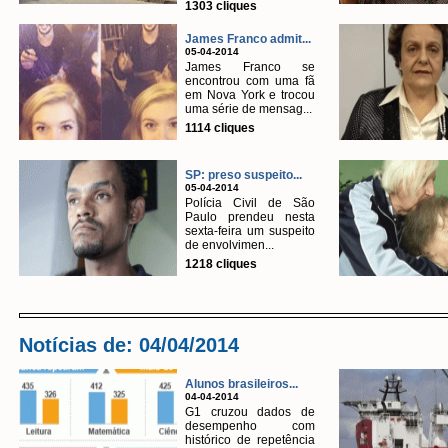
1303 cliques
James Franco admit...
05-04-2014
James Franco se
encontrou com uma fã
em Nova York e trocou
uma série de mensag...
1114 cliques
SP: preso suspeito...
05-04-2014
Polícia Civil de São
Paulo prendeu nesta
sexta-feira um suspeito
de envolvimen...
1218 cliques
Notícias de: 04/04/2014
Alunos brasileiros...
04-04-2014
G1 cruzou dados de
desempenho com
histórico de repetência