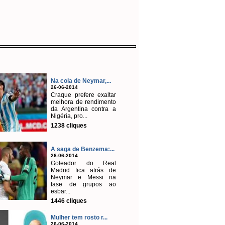
Na cola de Neymar,...
26-06-2014
Craque prefere exaltar
melhora de rendimento
da Argentina contra a
Nigéria, pro...
1238 cliques
A saga de Benzema:...
26-06-2014
Goleador do Real
Madrid fica atrás de
Neymar e Messi na
fase de grupos ao
esbar...
1446 cliques
Mulher tem rosto r...
26-06-2014