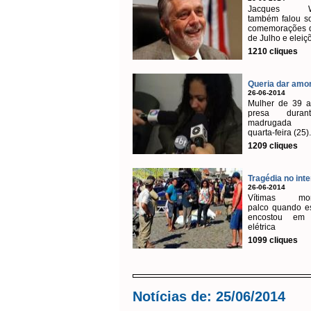
Jacques W
também falou s
comemorações d
de Julho e eleiçõ
1210 cliques
Queria dar amor,
26-06-2014
Mulher de 39 a
presa dura
madrugada 
quarta-feira (25).
1209 cliques
Tragédia no inter
26-06-2014
Vítimas mon
palco quando es
encostou em 
elétrica
1099 cliques
Notícias de: 25/06/2014