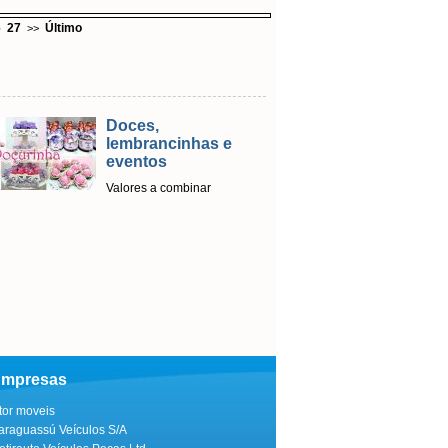
6
27
Último
>>
Doces,
Emis
lembrancinhas e
Licen
eventos
Em par
sistema
Valores a combinar
ago
Emplac
mpresas
itor moveis
araguassú Veículos S/A