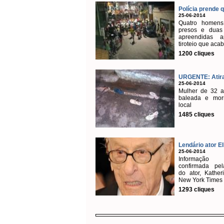
Polícia prende qu
25-06-2014
Quatro homens
presos e duas
apreendidas 
tiroteio que acab
1200 cliques
URGENTE: Atirad
25-06-2014
Mulher de 32 a
baleada e mor
local
1485 cliques
Lendário ator Eli
25-06-2014
Informaçã
confirmada pel
do ator, Kather
New York Times
1293 cliques