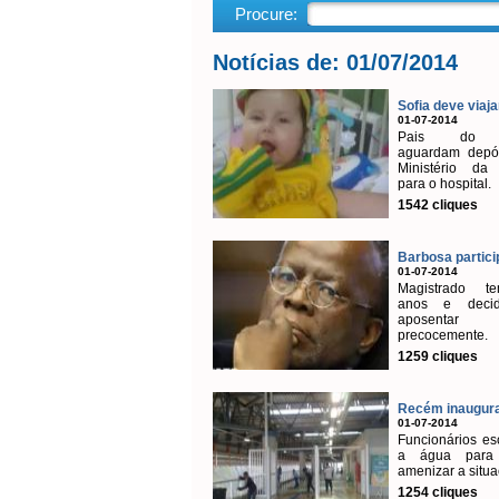
Procure:
Notícias de: 01/07/2014
Sofia deve viajar
01-07-2014
Pais do 
aguardam depós
Ministério da
para o hospital.
1542 cliques
Barbosa particip
01-07-2014
Magistrado 
anos e deci
aposentar
precocemente.
1259 cliques
Recém inaugurad
01-07-2014
Funcionários es
a água para 
amenizar a situ
1254 cliques