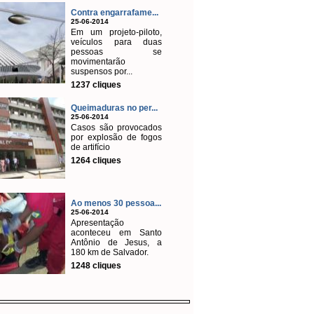
Contra engarrafame...
25-06-2014
Em um projeto-piloto,
veículos para duas
pessoas se
movimentarão
suspensos por...
1237 cliques
Queimaduras no per...
25-06-2014
Casos são provocados
por explosão de fogos
de artifício
1264 cliques
Ao menos 30 pessoa...
25-06-2014
Apresentação
aconteceu em Santo
Antônio de Jesus, a
180 km de Salvador.
1248 cliques