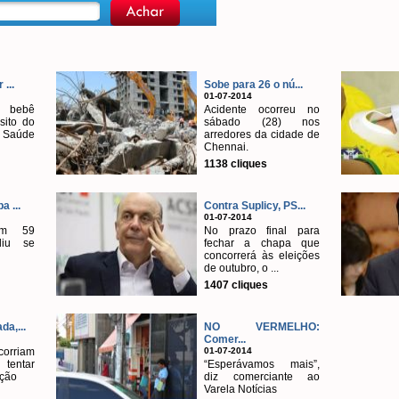
 ...
Sobe para 26 o nú...
01-07-2014
bebê
Acidente ocorreu no
ito do
sábado (28) nos
 Saúde
arredores da cidade de
Chennai.
1138 cliques
a ...
Contra Suplicy, PS...
01-07-2014
tem 59
No prazo final para
diu se
fechar a chapa que
concorrerá às eleições
de outubro, o ...
1407 cliques
a,...
NO VERMELHO:
Comer...
corriam
01-07-2014
tentar
“Esperávamos mais”,
ação
diz comerciante ao
Varela Notícias