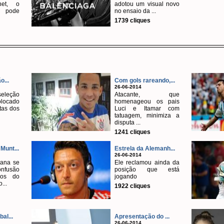
net, o
adotou um visual novo
pode
no ensaio da ...
1739 cliques
o...
Com gols rareando,...
26-06-2014
eleção
Atacante, que
olocado
homenageou os pais
tas dos
Luci e Itamar com
tatuagem, minimiza a
disputa ...
1241 cliques
Munt...
Estrela da Alemanh...
26-06-2014
ana se
Ele reclamou ainda da
nfusão
posição que está
dos do
jogando
...
1922 cliques
al...
Apresentação do ...
26-06-2014