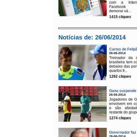
com a Inter
Facebook 
demorar vá...
1415 cliques
Notícias de: 26/06/2014
Cartas de Felipã
26-06-2014
Treinador da s
brasileira tem c
debaixo das por
quartos fr...
1282 cliques
Gana suspende 
26-06-2014
Jogadores de G
envolvem em co
e são afasta
restante do grupo
1274 cliques
Governador faz b
26-06-2014