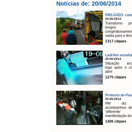
Notícias de: 20/06/2014
PREJUÍZO: cami
20-06-2014
Transtorno pr
longos
congestionamen
saída para o fer
1317 cliques
Ladrões assalta
20-06-2014
Situação aco
logo após o co
abrir
1275 cliques
Protesto do Pass
20-06-2014
PM diz 
acompanhou de
‘diferent
manifestação do
1406 cliques