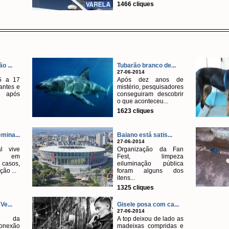
1466 cliques
o ...
Tubarão branco de...
27-06-2014
5 a 17
Após dez anos de
antes e
mistério, pesquisadores
 após
conseguiram descobrir
o que aconteceu...
1623 cliques
mina...
Baiano está satis...
27-06-2014
al vive
Organização da Fan
to em
Fest, limpeza
casos,
eiluminação pública
ão ...
foram alguns dos
itens...
1325 cliques
Ve...
Gisele posa com ca...
27-06-2014
o da
A top deixou de lado as
conexão
madeixas compridas e