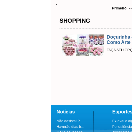
Primeiro
<
SHOPPING
Doçurinha 
Como Arte
FAÇA SEU OR
Notícias
Esporte
Não desista! P...
Ex-rival e al
Haverão dias b...
Persistência