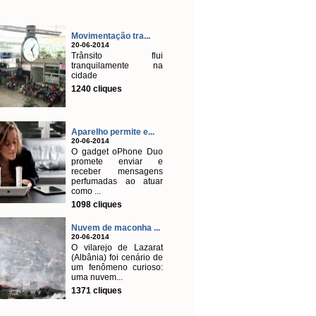
Movimentação tra...
20-06-2014
Trânsito flui
tranquilamente na
cidade
1240 cliques
Aparelho permite e...
20-06-2014
O gadget oPhone Duo
promete enviar e
receber mensagens
perfumadas ao atuar
como ...
1098 cliques
Nuvem de maconha ...
20-06-2014
O vilarejo de Lazarat
(Albânia) foi cenário de
um fenômeno curioso:
uma nuvem...
1371 cliques