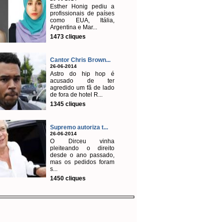
Esther Honig pediu a
profissionais de países
como EUA, Itália,
Argentina e Mar...
1473 cliques
Cantor Chris Brown...
26-06-2014
Astro do hip hop é
acusado de ter
agredido um fã de lado
de fora de hotel R...
1345 cliques
Supremo autoriza t...
26-06-2014
O Dirceu vinha
pleiteando o direito
desde o ano passado,
mas os pedidos foram
s...
1450 cliques