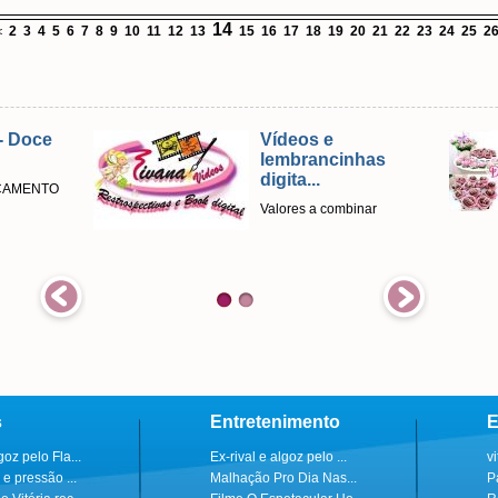
14
2
3
4
5
6
7
8
9
10
11
12
13
15
16
17
18
19
20
21
22
23
24
25
2
<
- Doce
Vídeos e
lembrancinhas
digita...
ÇAMENTO
Valores a combinar
s
Entretenimento
E
goz pelo Fla...
Ex-rival e algoz pelo ...
v
 e pressão ...
Malhação Pro Dia Nas...
P