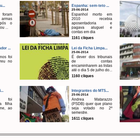
...
Espanha: sem-teto ...
25-06-2014
 foram
Espanhol morto em
 armas
2010 recebia
após o
aposentadoria e
ou ...
pagava aluguel e
contas em dia
1161 cliques
or ...
Lei da Ficha Limpa...
25-06-2014
nos foi
É dever dos tribunais
reu no
de contas
encaminharem as listas
até o dia 5 de julho do...
1160 cliques
...
Integrantes do MTS...
25-06-2014
o foi
Andrea Matarazzo
a filha
(PSDB) quer que plano
ine, ao
seja votado no 2º
semestre.
1611 cliques