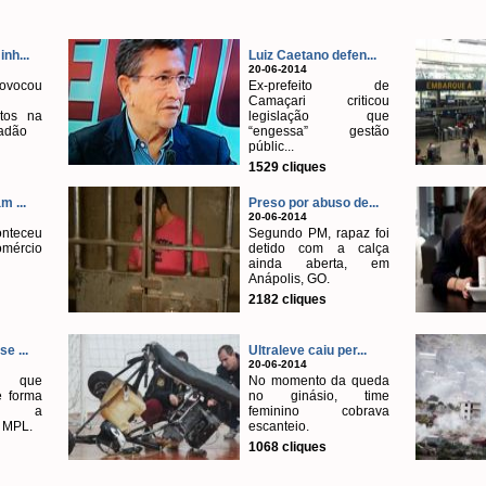
nh...
Luiz Caetano defen...
20-06-2014
ovocou
Ex-prefeito de
Camaçari criticou
tos na
legislação que
iadão
“engessa” gestão
públic...
1529 cliques
m ...
Preso por abuso de...
20-06-2014
nteceu
Segundo PM, rapaz foi
mércio
detido com a calça
ainda aberta, em
Anápolis, GO.
2182 cliques
e ...
Ultraleve caiu per...
20-06-2014
que
No momento da queda
 forma
no ginásio, time
e’ a
feminino cobrava
 MPL.
escanteio.
1068 cliques