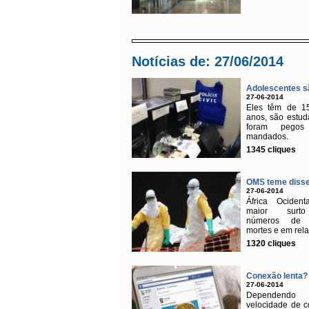
Notícias de: 27/06/2014
Adolescentes sã
27-06-2014
Eles têm de 1
anos, são estud
foram pegos
mandados.
1345 cliques
OMS teme disse
27-06-2014
África Ocident
maior sur
números de 
mortes e em relaç
1320 cliques
Conexão lenta? 
27-06-2014
Dependend
velocidade de 