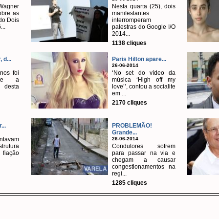
agner
Nesta quarta (25), dois
obre as
manifestantes
o Dois
interromperam
...
palestras do Google I/O
2014...
1138 cliques
 d...
Paris Hilton apare...
26-06-2014
nos foi
‘No set do vídeo da
nte a
música ‘High off my
desta
love’’, contou a socialite
em ...
2170 cliques
...
PROBLEMÃO!
Grande...
tavam
26-06-2014
trutura
Condutores sofrem
fiação
para passar na via e
chegam a causar
congestionamentos na
regi...
1285 cliques