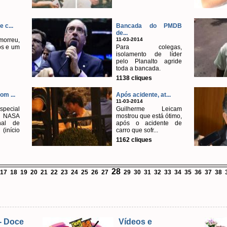
 c...
Bancada do PMDB
de...
rreu,
11-03-2014
os e um
Para colegas,
isolamento de líder
pelo Planalto agride
toda a bancada.
1138 cliques
om ...
Após acidente, at...
11-03-2014
pecial
​Guilherme Leicam
 NASA
mostrou que está ótimo,
nal de
após o acidente de
(início
carro que sofr...
1162 cliques
28
17
18
19
20
21
22
23
24
25
26
27
29
30
31
32
33
34
35
36
37
38
- Doce
Vídeos e