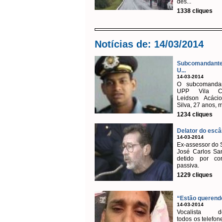
des...
1338 cliques
Notícias de: 14/03/2014
Subcomandan
U...
14-03-2014
O subcomanda
UPP Vila Cr
Leidson Acácio
Silva, 27 anos, m
1234 cliques
Delator do escân
14-03-2014
Ex-assessor do
José Carlos San
detido por cor
passiva.
1229 cliques
“Estão querendo
14-03-2014
Vocalista de
todos os telefon