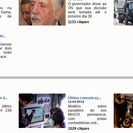
O governador disse ao
ceu na
VN que sua decisão
Gama,
será tomada até o
ite de
próximo dia 30
1133 cliques
l...
 causou
ar dois
hotel
ce...
 á...
Última comunicaç...
12-03-2014
 último
Mistério sobre
om 239
paradeiro do voo
.
MH370 permanece,
com pistas
contraditórias sob...
1028 cliques