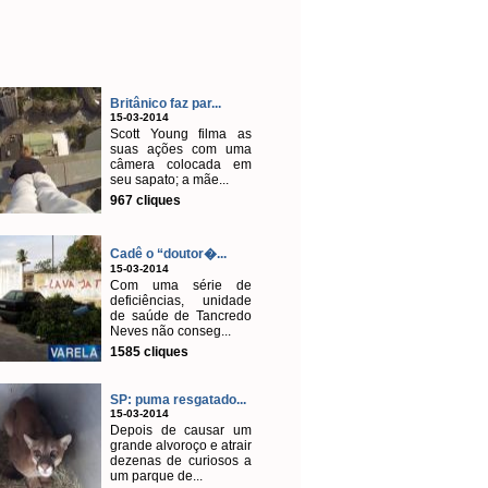
Britânico faz par...
15-03-2014
Scott Young filma as
suas ações com uma
câmera colocada em
seu sapato; a mãe...
967 cliques
Cadê o “doutor�...
15-03-2014
Com uma série de
deficiências, unidade
de saúde de Tancredo
Neves não conseg...
1585 cliques
SP: puma resgatado...
15-03-2014
Depois de causar um
grande alvoroço e atrair
dezenas de curiosos a
um parque de...