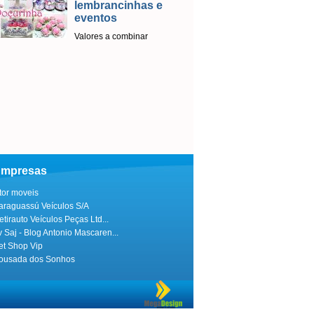
lembrancinhas e
Licen
eventos
Em par
sistema
Valores a combinar
ago
Emplac
mpresas
itor moveis
araguassú Veículos S/A
etirauto Veículos Peças Ltd...
v Saj - Blog Antonio Mascaren...
et Shop Vip
ousada dos Sonhos