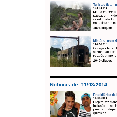
Turistas ficam n
12-03-2014
Mania começou 
passado; ví
casal pelado f
da polícia em mo
1898 cliques
Mistério: trem �
12-03-2014
O vagão teria 
sozinho ao local
ré após primeiro
1640 cliques
Notícias de: 11/03/2014
Presidiários de P
11-03-2014
Projeto faz trab
inclusão soc
presos depen
químicos.