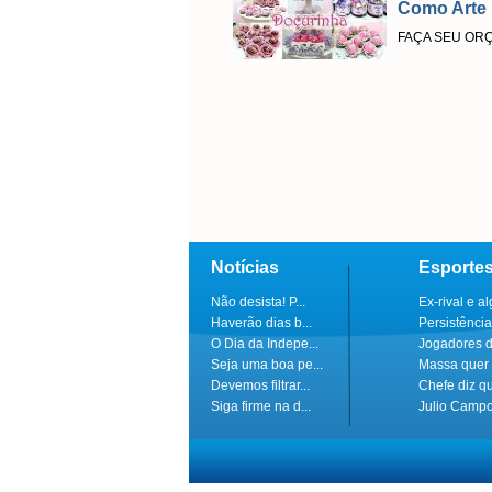
Como Arte
FAÇA SEU OR
Notícias
Esporte
Não desista! P...
Ex-rival e al
Haverão dias b...
Persistência
O Dia da Indepe...
Jogadores do
Seja uma boa pe...
Massa quer 
Devemos filtrar...
Chefe diz q
Siga firme na d...
Julio Campo