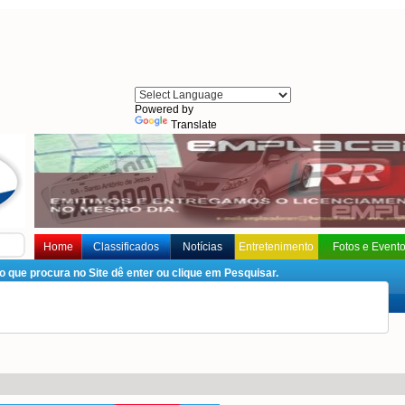
Powered by
Translate
Home
Classificados
Notícias
Entretenimento
Fotos e Event
que procura no Site dê enter ou clique em Pesquisar.