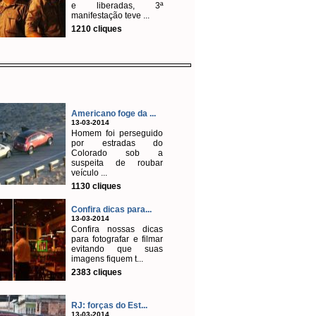
e liberadas, 3ª
manifestação teve ...
1210 cliques
Americano foge da ...
13-03-2014
Homem foi perseguido
por estradas do
Colorado sob a
suspeita de roubar
veículo ...
1130 cliques
Confira dicas para...
13-03-2014
Confira nossas dicas
para fotografar e filmar
evitando que suas
imagens fiquem t...
2383 cliques
RJ: forças do Est...
13-03-2014