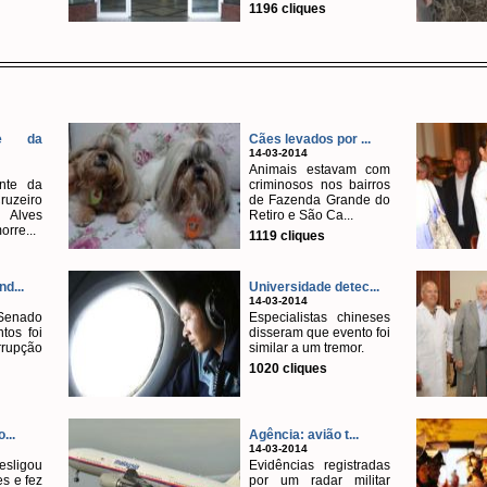
1196 cliques
te da
Cães levados por ...
14-03-2014
Animais estavam com
nte da
criminosos nos bairros
uzeiro
de Fazenda Grande do
 Alves
Retiro e São Ca...
orre...
1119 cliques
d...
Universidade detec...
14-03-2014
 Senado
Especialistas chineses
tos foi
disseram que evento foi
rupção
similar a um tremor.
1020 cliques
...
Agência: avião t...
14-03-2014
sligou
Evidências registradas
es e fez
por um radar militar