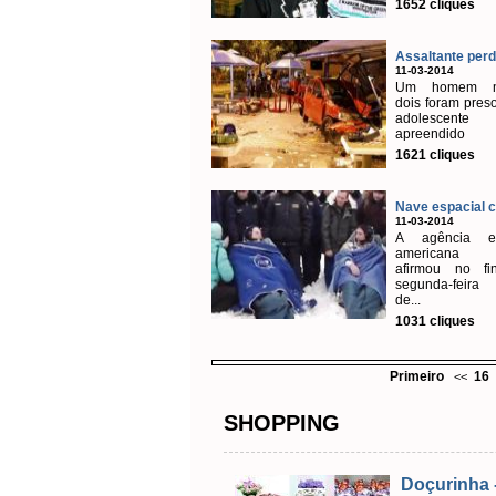
1652 cliques
Assaltante perde
11-03-2014
Um homem mo
dois foram pres
adolescente
apreendido
1621 cliques
Nave espacial c
11-03-2014
A agência es
americana
afirmou no fi
segunda-feira 
de...
1031 cliques
Primeiro
16
<<
SHOPPING
Doçurinha 