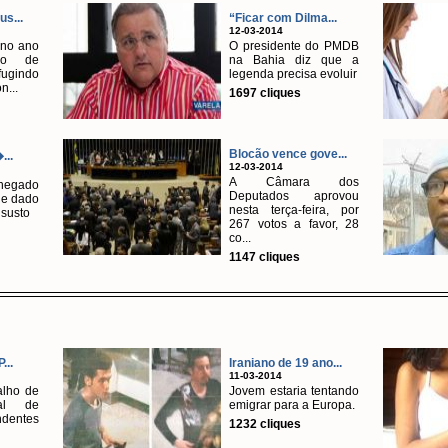
us...
“Ficar com Dilma...
12-03-2014
no ano
O presidente do PMDB
deo de
na Bahia diz que a
ugindo
legenda precisa evoluir
n...
1697 cliques
Blocão vence gove...
...
12-03-2014
A Câmara dos
chegado
Deputados aprovou
 e dado
nesta terça-feira, por
 susto
267 votos a favor, 28
co...
1147 cliques
...
Iraniano de 19 ano...
11-03-2014
alho de
Jovem estaria tentando
ial de
emigrar para a Europa.
dentes
1232 cliques