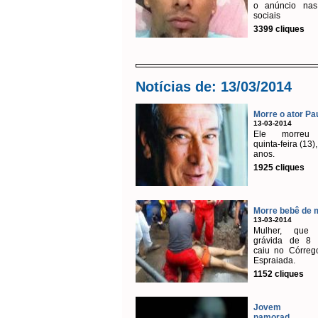
o anúncio nas
sociais
3399 cliques
Notícias de: 13/03/2014
Morre o ator Pau
13-03-2014
Ele morreu 
quinta-feira (13)
anos.
1925 cliques
Morre bebê de m
13-03-2014
Mulher, que 
grávida de 8 
caiu no Córreg
Espraiada.
1152 cliques
Jovem m
namorad...