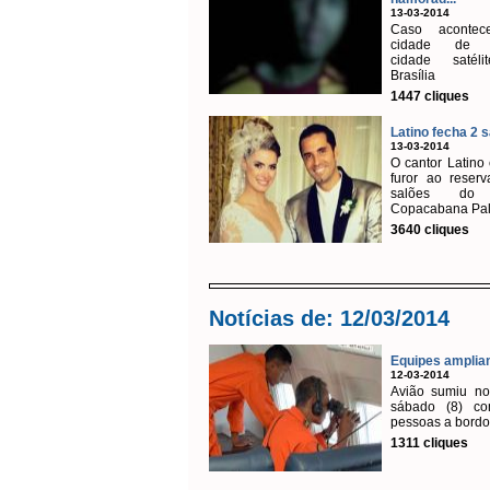
13-03-2014
Caso aconte
cidade de 
cidade satél
Brasília
1447 cliques
Latino fecha 2 sa
13-03-2014
O cantor Latino
furor ao reserv
salões do 
Copacabana Pala
3640 cliques
Notícias de: 12/03/2014
Equipes ampliam
12-03-2014
Avião sumiu no
sábado (8) c
pessoas a bordo
1311 cliques