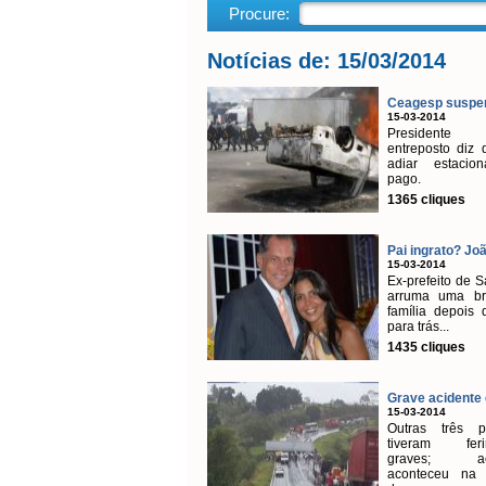
Procure:
Notícias de: 15/03/2014
Ceagesp suspen
15-03-2014
President
entreposto diz 
adiar estacion
pago.
1365 cliques
Pai ingrato? Joã
15-03-2014
Ex-prefeito de S
arruma uma br
família depois 
para trás...
1435 cliques
Grave acidente e
15-03-2014
Outras três p
tiveram feri
graves; aci
aconteceu na