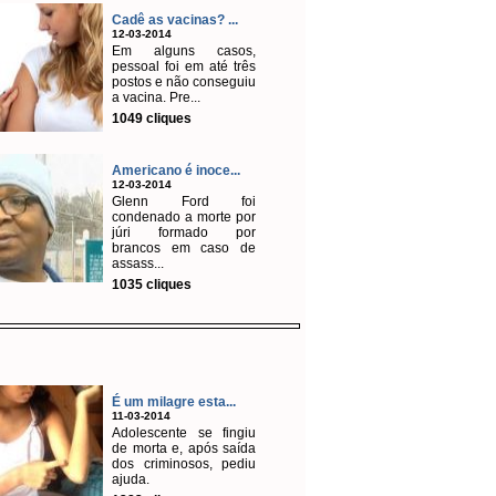
Cadê as vacinas? ...
12-03-2014
Em alguns casos,
pessoal foi em até três
postos e não conseguiu
a vacina. Pre...
1049 cliques
Americano é inoce...
12-03-2014
Glenn Ford foi
condenado a morte por
júri formado por
brancos em caso de
assass...
1035 cliques
É um milagre esta...
11-03-2014
Adolescente se fingiu
de morta e, após saída
dos criminosos, pediu
ajuda.