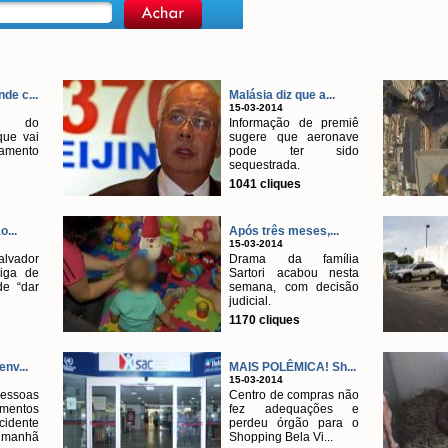
de c...
Malásia diz que a...
15-03-2014
e do
Informação de premiê
que vai
sugere que aeronave
amento
pode ter sido
sequestrada.
1041 cliques
o...
Após três meses,...
15-03-2014
alvador
Drama da família
iga de
Sartori acabou nesta
de “dar
semana, com decisão
judicial.
1170 cliques
nv...
MAIS POLÊMICA! Sh...
15-03-2014
essoas
Centro de compras não
mentos
fez adequações e
dente
perdeu órgão para o
 manhã
Shopping Bela Vi...