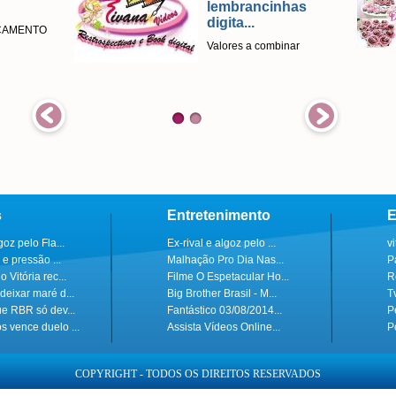
lembrancinhas
digita...
ÇAMENTO
Valores a combinar
s
Entretenimento
E
goz pelo Fla...
Ex-rival e algoz pelo ...
v
 e pressão ...
Malhação Pro Dia Nas...
P
 Vitória rec...
Filme O Espetacular Ho...
R
deixar maré d...
Big Brother Brasil - M...
T
ue RBR só dev...
Fantástico 03/08/2014...
P
s vence duelo ...
Assista Vídeos Online...
P
COPYRIGHT - TODOS OS DIREITOS RESERVADOS