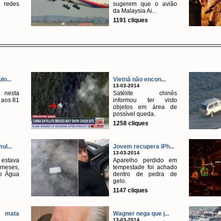
 redes
sugerem que o avião
da Malaysia Ai...
1191 cliques
lo...
Vietnã não encon...
13-03-2014
nesta
Satélite chinês
, aos 81
informou ter visto
objetos em área de
possível queda.
1258 cliques
ul...
Jovem recupera iPh...
13-03-2014
estava
Aparelho perdido em
meses,
tempestade foi achado
o Água
dentro de pedra de
gelo.
1147 cliques
ata
Wagner nega que j...
13-03-2014