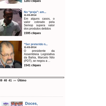
1283 cliques
No “preju”: am...
11-03-2014
Em alguns casos, o
valor cobrado pela
Semop supera valor
dos produtos detidos
1595 cliques
“Ser preterido n...
11-03-2014
O presidente da
Assembleia Legislativa
da Bahia, Marcelo Nilo
(PDT), se negou a ...
1541 cliques
39
40
41
Último
>>
Doces,
Emis