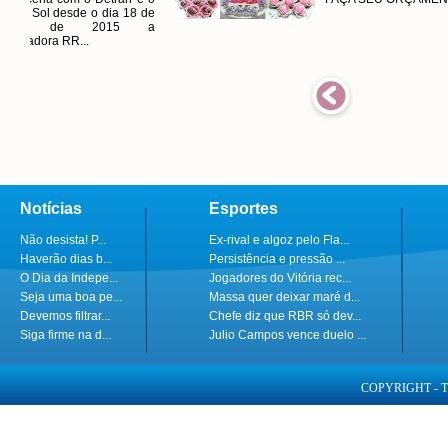
a 18 de
15 a
Notícias
Esportes
Não desista! P...
Ex-rival e algoz pelo Fla...
Haverão dias b...
Persistência e pressão ...
O Dia da Indepe...
Jogadores do Vitória rec...
Seja uma boa pe...
Massa quer deixar maré d...
Devemos filtrar...
Chefe diz que RBR só dev...
Siga firme na d...
Julio Campos vence duelo ...
COPYRIGHT - 