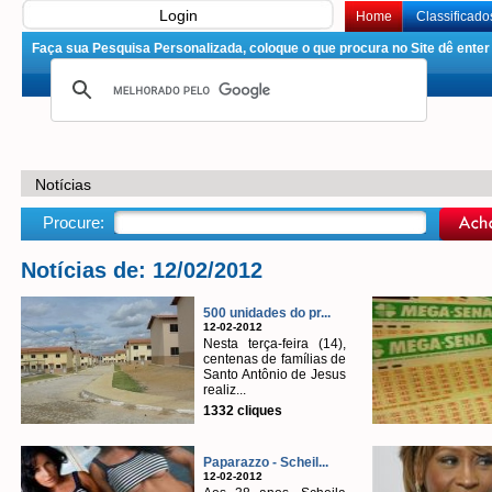
Login
Home
Classificado
Faça sua Pesquisa Personalizada, coloque o que procura no Site dê enter 
Notícias
Procure:
Notícias de: 12/02/2012
500 unidades do pr...
12-02-2012
Nesta terça-feira (14),
centenas de famílias de
Santo Antônio de Jesus
realiz...
1332 cliques
Paparazzo - Scheil...
12-02-2012