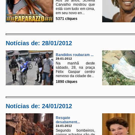
Aos 38 anos, Scheila
Carvalho mostrou que
está com tudo em cima,
em seu novo en...
5371 cliques
Notícias de: 28/01/2012
Bandidos roubaram ...
28-01-2012
Na manhã deste
sábado, 28, na praça
Félix Gaspar centro
nervoso da cidade de...
1890 cliques
Notícias de: 24/01/2012
Resgate
desabament...
24-01-2012
Segundo bombeiros,
corpos achados são de