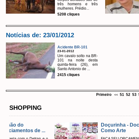
três homens e três
mulheres. Prédio...
5208 cliques
Notícias de: 23/01/2012
Acidente BR-101
23-01-2012
Um cavalo solto na BR-
101 na noite desta
quinta-feira (26), em
Santo Antonio de ...
2415 cliques
Primeiro
51
52
53
<<
SHOPPING
Doçurinha - Doce
 ...
Como Arte
an e o
FAÇA SEU ORÇAMENTO