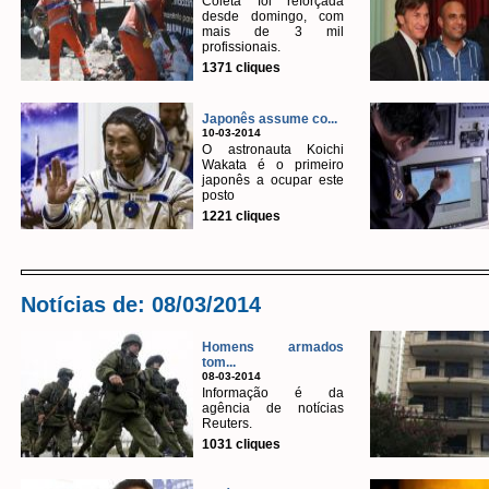
Coleta foi reforçada
desde domingo, com
mais de 3 mil
profissionais.
1371 cliques
Japonês assume co...
10-03-2014
O astronauta Koichi
Wakata é o primeiro
japonês a ocupar este
posto
1221 cliques
Notícias de: 08/03/2014
Homens armados
tom...
08-03-2014
Informação é da
agência de notícias
Reuters.
1031 cliques