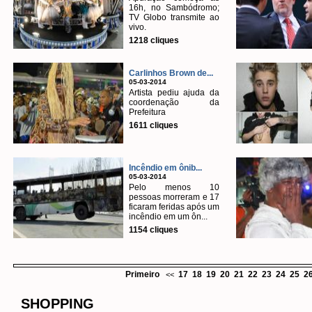
16h, no Sambódromo;
TV Globo transmite ao
vivo.
1218 cliques
Carlinhos Brown de...
05-03-2014
Artista pediu ajuda da
coordenação da
Prefeitura
1611 cliques
Incêndio em ônib...
05-03-2014
Pelo menos 10
pessoas morreram e 17
ficaram feridas após um
incêndio em um ôn...
1154 cliques
Primeiro
17
18
19
20
21
22
23
24
25
2
<<
SHOPPING