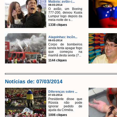
Malásia: avião c...
08-03-2014
O avião, um Boeing
777-200, deixou Kuala
Lumpur logo depois da
meia-noite de s...
1338 cliques
Alagoinhas: Incên...
08-03-2014
Corpo de bombeiros
ainda tenta apagar fogo
que começou na
manhã desta sexta (7...
1144 cliques
Notícias de: 07/03/2014
Diferenças sobre ...
07-03-2014
Presidente disse que
Rússia não pode
ignorar pedido de
ajuda da Criméia.
1006 cliques