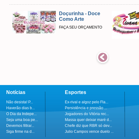
Doçurinha - Doce
Como Arte
FAÇA SEU ORÇAMENTO
Notícias
Esportes
Não desista! P...
Ex-rival e algoz pelo Fla...
Haverão dias b...
Persistência e pressão ...
O Dia da Indepe...
Jogadores do Vitória rec...
Seja uma boa pe...
Massa quer deixar maré d...
Devemos filtrar...
Chefe diz que RBR só dev...
Siga firme na d...
Julio Campos vence duelo ...