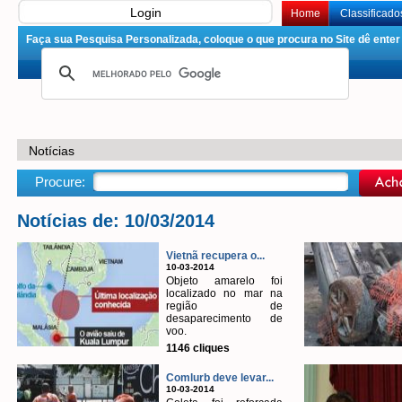
Login
Home
Classificado
Faça sua Pesquisa Personalizada, coloque o que procura no Site dê enter 
Notícias
Procure:
Notícias de: 10/03/2014
Vietnã recupera o...
10-03-2014
Objeto amarelo foi
localizado no mar na
região de
desaparecimento de
voo.
1146 cliques
Comlurb deve levar...
10-03-2014