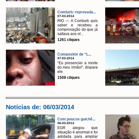
Comlurb: reprovada...
07-03-2014
RIO — A Comlurb quis
saber e recebeu a
comprovação do que já
saltava aos ol...
1261 cliques
Compositor de “L...
07-03-2014
“Eu presenciei a morte
do meu irmão!”, dispara
ele
1508 cliques
Notícias de: 06/03/2014
Com poucos guichê...
06-03-2014
EGR alegou que
situação é anormal e foi
adotada para ampliar