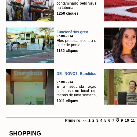
contaminado pelo vírus
na Libéria.
1250 cliques
Funcionários grev...
07-08-2014
Eles protestam contra o
corte de ponto.
1152 cliques
DE NOVO? Bandidos
...
07-08-2014
É a segunda ação
criminosa no local em
menos de uma semana
1011 cliques
8
Primeiro
1
2
3
4
5
6
7
9
10
11
<<
SHOPPING