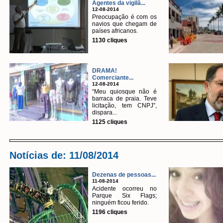
Agentes da vigilâ...
12-08-2014
Preocupação é com os
navios que chegam de
países africanos.
1130 cliques
DRAMA!
Comerciante...
12-08-2014
“Meu quiosque não é
barraca de praia. Teve
licitação, tem CNPJ”,
dispara...
1125 cliques
Notícias de: 11/08/2014
Dezenas de pessoas...
11-08-2014
Acidente ocorreu no
Parque Six Flags;
ninguém ficou ferido.
1196 cliques