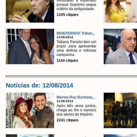
Resultado é esperado
porque Supremo segue
critério da antiguidade.
1245 cliques
INDEFERIDO! Tribun...
13-08-2014
Tatiana Paraíso tem um
prazo para apresentar
uma defesa e retomar
campanha
1144 cliques
Notícias de: 12/08/2014
Marina Ruy Barbosa...
12-08-2014
Após três anos juntos,
chega ao fim o namoro
dos atores de Império
2241 cliques