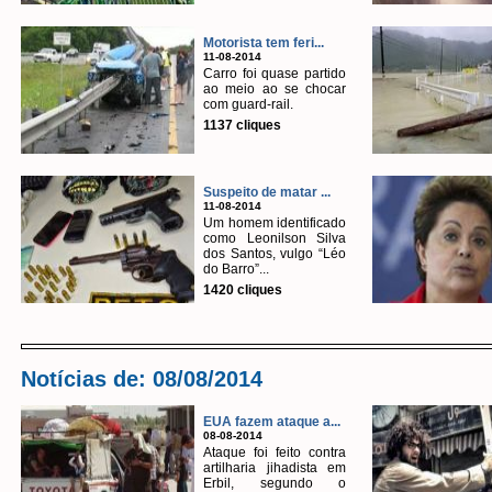
Motorista tem feri...
11-08-2014
Carro foi quase partido
ao meio ao se chocar
com guard-rail.
1137 cliques
Suspeito de matar ...
11-08-2014
Um homem identificado
como Leonilson Silva
dos Santos, vulgo “Léo
do Barro”...
1420 cliques
Notícias de: 08/08/2014
EUA fazem ataque a...
08-08-2014
Ataque foi feito contra
artilharia jihadista em
Erbil, segundo o