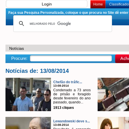
Login
Home
Classificado
Faça sua Pesquisa Personalizada, coloque o que procura no Site dê enter 
Notícias
Procure:
Notícias de: 13/08/2014
Chefão do tráfic...
13-08-2014
Condenado a 73 anos
de prisão e foragido
desde fevereiro do ano
passado, quando...
1913 cliques
Lewandowski deve s...
13-08-2014