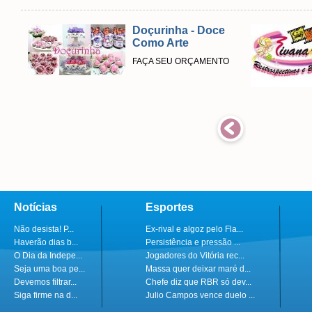
Doçurinha - Doce
Como Arte
FAÇA SEU ORÇAMENTO
Notícias
Esportes
Não desista! P...
Ex-rival e algoz pelo Fla...
Haverão dias b...
Persistência e pressão ...
O Dia da Indepe...
Jogadores do Vitória rec...
Seja uma boa pe...
Massa quer deixar maré d...
Devemos filtrar...
Chefe diz que RBR só dev...
Siga firme na d...
Julio Campos vence duelo ...