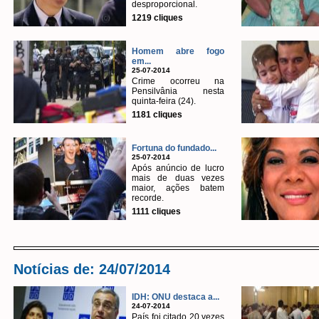
desproporcional.
1219 cliques
Homem abre fogo
em...
25-07-2014
Crime ocorreu na
Pensilvânia nesta
quinta-feira (24).
1181 cliques
Fortuna do fundado...
25-07-2014
Após anúncio de lucro
mais de duas vezes
maior, ações batem
recorde.
1111 cliques
Notícias de: 24/07/2014
IDH: ONU destaca a...
24-07-2014
País foi citado 20 vezes