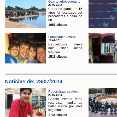
Quarto adolescente...
29-07-2014
Corpo de garoto de 15
anos foi localizado por
pescadores à beira do
rio.
1086 cliques
Fatalidade: Jovem ...
29-07-2014
Cardiologista deixa
dois filhos ainda
crianças
1518 cliques
Notícias de: 28/07/2014
Recordista resolve...
28-07-2014
Gabriel Pereira virou
recordista mundial ao
bater marca por dois
segundos.
1735 cliques