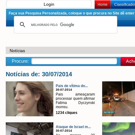
Login
Home
Classificado
Faça sua Pesquisa Personalizada, coloque o que procura no Site dê enter 
Notícias
Procure:
Notícias de: 30/07/2014
Pais de vítima do...
30-07-2014
Pais ameaçaram
processar quem afirmar
Fatima Dyczynski
morreu.
1234 cliques
Ataque de Israel m...
30-07-2014