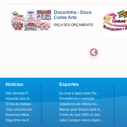
Doçurinha - Doce
Como Arte
FAÇA SEU ORÇAMENTO
Notícias
Esportes
Não desista! P...
Ex-rival e algoz pelo Fla...
Haverão dias b...
Persistência e pressão ...
O Dia da Indepe...
Jogadores do Vitória rec...
Seja uma boa pe...
Massa quer deixar maré d...
Devemos filtrar...
Chefe diz que RBR só dev...
Siga firme na d...
Julio Campos vence duelo ...