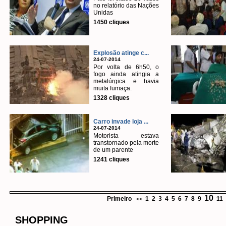
no relatório das Nações
Unidas
1450 cliques
Explosão atinge c...
24-07-2014
Por volta de 6h50, o
fogo ainda atingia a
metalúrgica e havia
muita fumaça.
1328 cliques
Carro invade loja ...
24-07-2014
Motorista estava
transtornado pela morte
de um parente
1241 cliques
10
Primeiro
1
2
3
4
5
6
7
8
9
11
<<
SHOPPING