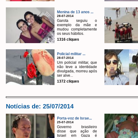
Menina de 13 anos ...
28-07-2014
Garota seguiu o
exemplo da mãe e
mudou completamente
os seus hábitos.
1316 cliques
Policial militar ...
28-07-2014
Um policial militar, que
não teve a identidade
divulgada, morreu após
ser alve...
1372 cliques
Notícias de: 25/07/2014
Porta-voz de Israe...
25-07-2014
Governo brasileiro
disse que ação de
Israel em Gaza é