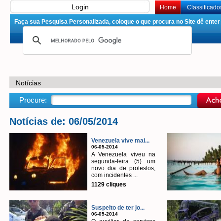
Login
Home
Classificado
Faça sua Pesquisa Personalizada, coloque o que procura no Site dê enter 
Notícias
Procure:
Notícias de: 06/05/2014
Venezuela vive mai...
06-05-2014
A Venezuela viveu na
segunda-feira (5) um
novo dia de protestos,
com incidentes ...
1129 cliques
Suspeito de ter jo...
06-05-2014