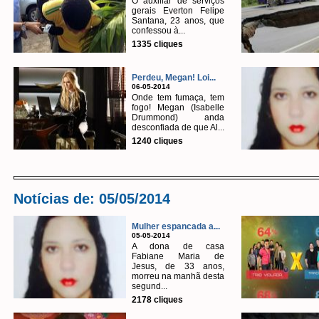
O auxiliar de serviços
gerais Everton Felipe
Santana, 23 anos, que
confessou à...
1335 cliques
Perdeu, Megan! Loi...
06-05-2014
Onde tem fumaça, tem
fogo! Megan (Isabelle
Drummond) anda
desconfiada de que Al...
1240 cliques
Notícias de: 05/05/2014
Mulher espancada a...
05-05-2014
A dona de casa
Fabiane Maria de
Jesus, de 33 anos,
morreu na manhã desta
segund...
2178 cliques