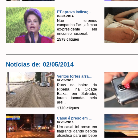
PT aprova indicaç...
03-05-2014
Não teremos
campanha fácil, afirmou
ex-presidente em
encontro nacional.
1578 cliques
Notícias de: 02/05/2014
Ventos fortes arra...
02-05-2014
Ruas no bairro da
Ribeira, na Cidade
Baixa, em Salvador,
foram tomadas pela
arei...
1320 cliques
Casal é preso em ...
02-05-2014
Um casal foi preso em
flagrante dando bebida
alcoólica para um bebê