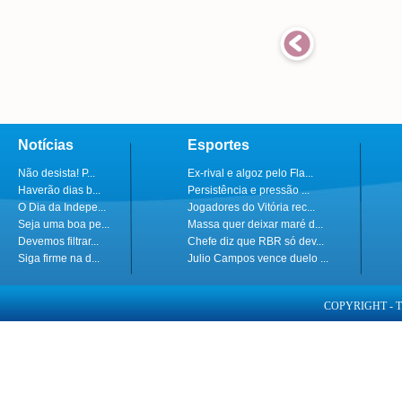
Notícias
Esportes
Não desista! P...
Ex-rival e algoz pelo Fla...
Haverão dias b...
Persistência e pressão ...
O Dia da Indepe...
Jogadores do Vitória rec...
Seja uma boa pe...
Massa quer deixar maré d...
Devemos filtrar...
Chefe diz que RBR só dev...
Siga firme na d...
Julio Campos vence duelo ...
COPYRIGHT - 