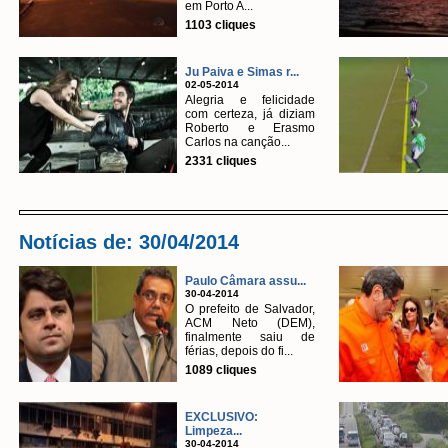
em Porto A...
1103 cliques
Ju Paiva e Simas r...
02-05-2014
Alegria e felicidade
com certeza, já diziam
Roberto e Erasmo
Carlos na canção...
2331 cliques
Notícias de: 30/04/2014
Paulo Câmara assu...
30-04-2014
O prefeito de Salvador,
ACM Neto (DEM),
finalmente saiu de
férias, depois do fi...
1089 cliques
EXCLUSIVO:
Limpeza...
30-04-2014