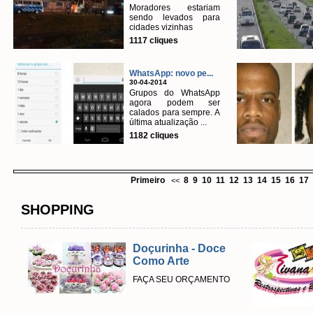
Moradores estariam
sendo levados para
cidades vizinhas
1117 cliques
WhatsApp: novo pe...
30-04-2014
Grupos do WhatsApp
agora podem ser
calados para sempre. A
última atualização ...
1182 cliques
Primeiro
8
9
10
11
12
13
14
15
16
17
<<
SHOPPING
Doçurinha - Doce
Como Arte
FAÇA SEU ORÇAMENTO