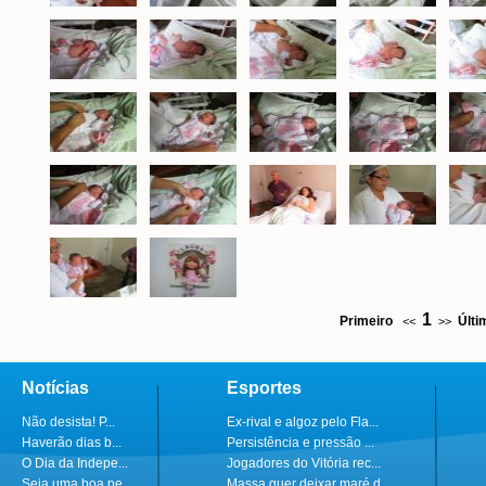
1
Primeiro
Últi
<<
>>
Notícias
Esportes
Não desista! P...
Ex-rival e algoz pelo Fla...
Haverão dias b...
Persistência e pressão ...
O Dia da Indepe...
Jogadores do Vitória rec...
Seja uma boa pe...
Massa quer deixar maré d...