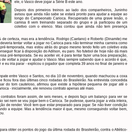
ele, o Vasco deve jogar a Série B este ano.
Depois dos primeiros treinos ao lado dos companheiros, Juninho
avisou que ainda não sabe se estará pronto para ajudar a equipe ao
longo do Campeonato Carioca. Recuperado de uma grave lesão, o
camisa 8 vem treinando separado do grupo e já participou de um
coletivo com o elenco. Mas contou que ainda não tem presença
0% de certeza, mas era a tendência. Rodrigo (Caetano) e Roberto (Dinamite) me
deveria tentar voltar a jogar no Carioca para não terminar minha carreira como
 pré-temporada, mas estou atrás do grupo mesmo tendo feito um coletivo esta
seguir ficar à disposição do Adilson, eu paro. No futebol de hoje não dá mais
essa pré-temporada. Se eu aceitei vir, é para tentar fazer uma boa preparação,
s de voltar a jogar e ajudar o Vasco. Mas sempre sabendo que o acordo é que,
r e eu iria parar - explicou o jogador que completa 39 anos no final de janeiro e
pate entre Vasco e Santos, no dia 10 de novembro, quando machucou a coxa
 ele ficou fora das últimas cinco rodadas do Brasileirão. Na entrevista concedida
esar do tom cauteloso, afirmou que existe a hipótese pequena de jogar até o
rioca - inicialmente, ele renovou contrato apenas até maio.
 contratos foram assim, de seis meses, e depois faço um balanço para ver se
 não sei nem se vou jogar bem o Carioca. Se pudesse, queria jogar a vida inteira,
ção de render. Você tem que estar preparado para jogar. Se não tiver condição
dicando a equipe. Mas a tendência maior é que, mesmo conseguindo voltar bem,
ou.
para obter os pontos do jogo da última rodada do Brasileirão, contra o Atlético-