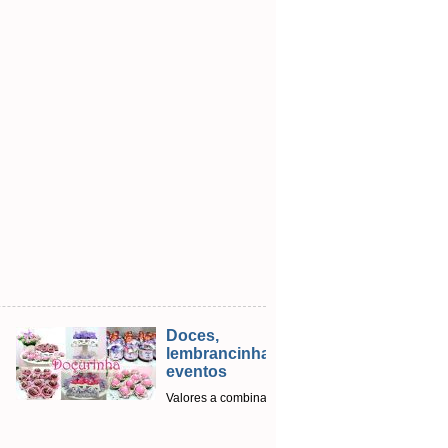
Doces,
lembrancinhas e
eventos
Valores a combinar