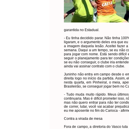
garantida no Estadual.
- Eu tinha decidido parar. Não tinha 10
ligaram, e o argumento deles era que eu 
a imagem daquela lesão. Aceitei fazer a
semana. Daqui a um tempo, se eu não con
para jogar com nome. Está sendo difícil 
seguir o planejamento para ter condiçõe
se eu não conseguir, o clube iria entende
ainda vai assinar contrato com o clube.
Juninho não entra em campo desde o em
direita logo no início da partida. Assim,
nesta quarta, em Pinheiral, o meia, ap
Brasileirão, se conseguir jogar bem no Ca
- Tudo muda muito rápido. Meus últimos
continuaria. Mas é difícil prometer isso,
mas não quero entrar para não ter condi
de correr, lutar, você vai acabar preju
eu me aposente no fim do Carioca - afirm
Contra a virada de mesa
Fora de campo, a diretoria do Vasco luta 