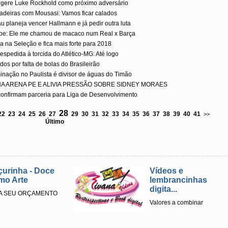
 sugere Luke Rockhold como próximo adversário
cadeiras com Mousasi: Vamos ficar calados
au planeja vencer Hallmann e já pedir outra luta
Pepe: Ele me chamou de macaco num Real x Barça
za na Seleção e fica mais forte para 2018
pedida à torcida do Atlético-MG: Até logo
dos por falta de bolas do Brasileirão
inação no Paulista é divisor de águas do Timão
NA ARENA PE E ALIVIA PRESSÃO SOBRE SIDNEY MORAES
confirmam parceria para Liga de Desenvolvimento
28
22
23
24
25
26
27
29
30
31
32
33
34
35
36
37
38
39
40
41
>>
Último
- Doce
Vídeos e
lembrancinhas
digita...
ÇAMENTO
Valores a combinar