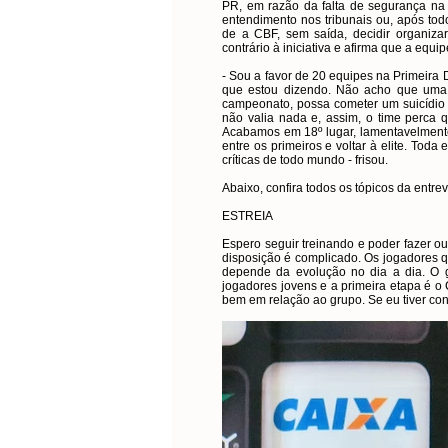
PR, em razão da falta de segurança na 
entendimento nos tribunais ou, após to
de a CBF, sem saída, decidir organiza
contrário à iniciativa e afirma que a equi
- Sou a favor de 20 equipes na Primeira 
que estou dizendo. Não acho que uma e
campeonato, possa cometer um suicídio
não valia nada e, assim, o time perca 
Acabamos em 18º lugar, lamentavelmente 
entre os primeiros e voltar à elite. Tod
críticas de todo mundo - frisou.
Abaixo, confira todos os tópicos da entrev
ESTREIA
Espero seguir treinando e poder fazer out
disposição é complicado. Os jogadores 
depende da evolução no dia a dia. O 
jogadores jovens e a primeira etapa é o C
bem em relação ao grupo. Se eu tiver con