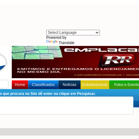
Powered by
Translate
Home
Classificados
Notícias
Entretenimento
Fotos e Event
que procura no Site dê enter ou clique em Pesquisar.