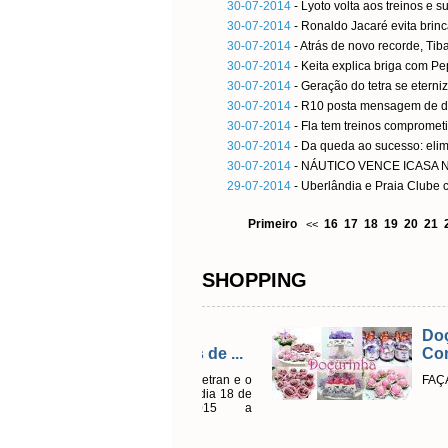
30-07-2014
- Lyoto volta aos treinos e
30-07-2014
- Ronaldo Jacaré evita brin
30-07-2014
- Atrás de novo recorde, Tib
30-07-2014
- Keita explica briga com 
30-07-2014
- Geração do tetra se eterni
30-07-2014
- R10 posta mensagem de des
30-07-2014
- Fla tem treinos comprometi
30-07-2014
- Da queda ao sucesso: elim
30-07-2014
- NÁUTICO VENCE ICASA 
29-07-2014
- Uberlândia e Praia Clube 
Primeiro
16
17
18
19
20
21
<<
SHOPPING
Emissão do
Doçurinha 
Licenciamentos de ...
Como Arte
Em parceria com o Detran e o
FAÇA SEU OR
sistema Sol desde o dia 18 de
agosto de 2015 a
Emplacadora RR...