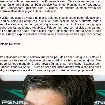
Arena Joinville, e permanecer na Primeira Divisão. Seja através de um novo
do imbróglio judicial que também envolve Flamengo, Fluminense e Portuguesa,
r um Campeonato Brasileiro com 24 clubes. No entanto, Juninho revela ser
pe cruz-maltina deve jogar a Série B este ano.
Divisão, sou contra a virada de mesa. Entendo meu torcedor, pode não aceitar o
quipe como a Portuguesa, que lutou para ficar na Série A durante todo o
 na última rodada, com um jogador que atue poucos minutos em um jogo que
quatro pontos, acabando rebaixado. Futebol tem que ser resolvido no campo.
fiz parte desse grupo, tenho culpa. Mas é mais honroso jogar a Série B, ficar
a essa situação expõe o futebol brasileiro seis meses antes da Copa, recebemos
ista do Reizinho:
ras atividades como o coletivo que participei. Mas dizer o dia que eu estarei à
que não estão atuando devem ter alguns amistosos e isso pode me ajudar. Mas
grupo foi todo mudado, é uma nova página, uma nova etapa. Estamos com
arioca, depois a Série B. Além de ser difícil dizer quando vou voltar, não pega
dições, espero ficar à disposição para jogar o máximo de tempo possível.