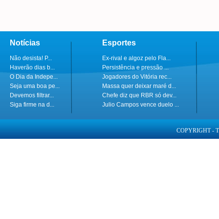
Notícias
Esportes
Não desista! P...
Ex-rival e algoz pelo Fla...
Haverão dias b...
Persistência e pressão ...
O Dia da Indepe...
Jogadores do Vitória rec...
Seja uma boa pe...
Massa quer deixar maré d...
Devemos filtrar...
Chefe diz que RBR só dev...
Siga firme na d...
Julio Campos vence duelo ...
COPYRIGHT - 